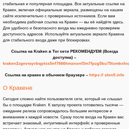
стабильная и популярная площадка. Все актуальные ссылки на
Кракен, включая официальные зеркала, размещены на нашем
сайте исключительно с проверенных источников. Если вам
необходима рабочая ссылка на Кракен — вы её найдёте здесь.
Для удобного и безопасного входа мы ежедневно проверяем
доступность адресов. Используйте актуальное зеркало Кракена
для стабильного входа даже при блокировках.
Ссылка на Kraken в Tor сети РЕКОМЕНДУЕМ (Всегда
доступна) –
kraken2zgevrayvbqptss5nf7666hmznonf3m7fpzg5bu75txmbxfc
Ссылка на кракен в обычном браузере –
https:// slon5.info
О Кракене
Сегодня сложно найти пользователя сети, который не слышал
бы о площадке Kraken. К запуску проекта готовились тысячи —
ожидание релиза сопровождалось большим интересом и
вниманием к каждой новости. Сразу после входа на Кракен вас
встречает знакомый, интуитивный интерфейс и проверенные
продавцы. Актуальная ссылка на Кракен и рабочее зеркало