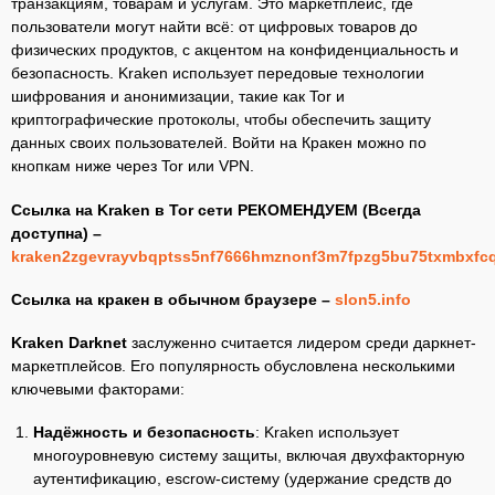
транзакциям, товарам и услугам. Это маркетплейс, где
пользователи могут найти всё: от цифровых товаров до
физических продуктов, с акцентом на конфиденциальность и
безопасность. Kraken использует передовые технологии
шифрования и анонимизации, такие как Tor и
криптографические протоколы, чтобы обеспечить защиту
данных своих пользователей. Войти на Кракен можно по
кнопкам ниже через Tor или VPN.
Ссылка на Kraken в Tor сети РЕКОМЕНДУЕМ (Всегда
доступна) –
kraken2zgevrayvbqptss5nf7666hmznonf3m7fpzg5bu75txmbxfc
Ссылка на кракен в обычном браузере –
slon5.info
Kraken Darknet
заслуженно считается лидером среди даркнет-
маркетплейсов. Его популярность обусловлена несколькими
ключевыми факторами:
Надёжность и безопасность
: Kraken использует
многоуровневую систему защиты, включая двухфакторную
аутентификацию, escrow-систему (удержание средств до