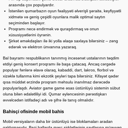
arasında çox populyardır.
İstənilən qumarbazın oyun fəaliyyəti əlverişli şəraitə, keyfiyyətli
xidmətə və geniş çeşidli oyunlara malik optimal saytın
seçimindən başlayır.
Proqramı necə endirmək və quraşdırmaq və onun
xüsusiyyətlərini öyrənin.
Şirkət əməkdaşları ilə iki yolla əlaqə saxlaya bilərsiniz – zəng
edərək və elektron ünvanına yazaraq.
Bal bayramı respublikanın tanınmış incəsənət ustalarının təqdim
etdiyi geniş konsert proqramı ilə başa çatacaq. Ancaq cərgədə
populyar fənlərə əlavə olaraq, kabaddi, dart, lakros, florbol və
xizəklə tullanma kimi ekzotik şeyləri tapa bilərsiniz. Kifayət qədər
qısa müddət ərzində proqram məhsulu inanılmaz dərəcədə
populyarlaşdı. Aviator game game əsas üstünlüyü sistemin sübut
oluna bilən ədalətliliyi idi. Qumar əyləncəsinin pərəstişkarı
əvvəlcədən istifadəçi adı və şifrə ilə tanış olmalıdır.
Bahisçi ofisinde mobil bahis
Mobil versiyaların daha bir üstünlüyü isə bloklamaları aradan
qaldırmasıdır. Bəzi hallarda mərc şirklətlərinin saytlarına müəyyən