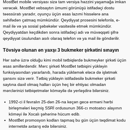
MostBet mobile versiyası sizə tam versiya həzzini yaşamağa imkan
verəcək. MostBet vebsaytın ümumi görünüşü istifadəçi dostu
təəssüratı yaradır, oyunçu üçün əsas lazımi hissələrə ana
səhifədən çatmaq mümkündür. Qeydiyyat prosesini telefonla, e-
mail ilə və ya sosial şəbəkələr vasitəsilə etmək mümkündür.
Qeydiyyatdan keçdikdən sonra istifadəçi adı və müvəqqəti şifrə
qeydiyyat üsulundan asılı olaraq telefon və ya mail ilə göndərilir.
Tövsiyə оlunаn ən yаxşı 3 bukmеkеr şirkətini sınаyın
Hər sahə üzrə olduğu kimi mobil tətbiqlərdə bukmeyker şirkəti üçün
əsas amillərdəndir. Mərc şirkəti MostBet tətbiqini yükləyin
funksiyasından yararlanıb, harada yükləmək eləcə də işlətmək
şansını sizə verir. Tətbiq yükləyin istifadəsilə bukmeker şirkəti
saytına daxil olmaq halları üçün heç bir ehtiyac olmadan
mərclərinizi tətbiqetmələr köməyilə də yerləşdirə bilərsiniz.
1992-ci il fevralın 25-dən 26-na keçən gecə erməni hərbi
birləşmələri keçmiş SSRİ ordusunun 366-cı motoatıcı alayının
köməyi ilə Xocalı şəhərinə hücum edib.
MostBet promosyon kodları tapmaq bu gün üçün təqdimat kodu
internetdə axtarış edə bilərsiniz.