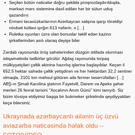
Seçilən bütün nəticələr doğru şəkildə proqnozlaşdırıldıqda,
mərkəzi mərc sisteminə daxil edilən hər bir sütun uduş
qazandırır.
Erməni təcavüzkarlarının Azərbaycan xalqına qarşı törətdiyi
növbəti kütləvi qırğın 613 nəfərin, o […]
Ruletka oyunları üzrə olan bonuslar təklif edən kazino
şirkətlərindən asılı olaraq dəyişə bilər.
Zərdab rayonunda örüş sahələrindən düzgün istifadə olunması
istiqamətində tədbirlər görülür. Ağdaş rayonunda torpaq
mülkiyyətçiləri çəltik əkininə hazırlıq işlərinə başlayıblar. Keçən il
652,5 hektar sahədə çəltik yetişdirən və hər hektardan 32,2 sentner
olmaqla, 2101 ton məhsul götürən ailə fermer təsərrüfatları […]
ABŞ-ın Şimali Karolina ştatının Fayetvill, Darem və Apeks şəhər
merləri 26 fevral tarixini “Xocalının Anım Günü” kimi tanıyıb. Siz
bizim tövsiyə etdiyimiz başqa bir bukmeker şirkətində qeydiyyatdan
keçə bilərsiniz.
Ukraynada azərbaycanlı ailənin üç üzvü
aviazərbə nəticəsində həlak oldu –
FOTO/VİDEO