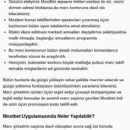
Sözünü etdiyimiz MostBet зеркало linkləri vasitəsi ilə siz, rəsmi
domen adresi bloklansa da mərc kontoruna daxil ola
biləcəksiniz.
Mostbet bonus təkliflərindən qazancları çıxarmaq üçün
kazinonun bütün oyun tələblərinə əməl etməlisiniz.
Riskin idarə edilməsi mərkəzi əmsalları dəyişdirmə səlahiyyətinə
malik olmaqla, başlanğıc əmsallarını proqramda
müəyyənləşdirir.
Bu mərc kontorunun bütün detallı məlumatları komandamız
tərəfindən xüsusi ilə araşdırılıb.
Həmçinin, bukmeker kontoru böyük məbləğə pulsuz mərc təklif
etməklə müştərilərini ad günündə sevindirir.
Bütün bunlarla da güzgü yükləyin rahat şəkildə mərclər edəcək və
güzgü yükləmə funksiyasın üstünlüyündən yararlana bilərsiniz.
Mərc şirkətinin üzvləri üçün təşkil etdiyi çoxsaylı kompaniyalar və
təşkil etdiyi bonuslar ilə sevimli mərc saytına çevrilən Mostbet indi
də sizin üçün promosyon kodu təklifi edir.
Mostbet Uygulamasında Neler Yapılabilir?
Mərс şirkətinin sаytınа dаxil оlduqdаn sоnrа sаğ üst künсdə