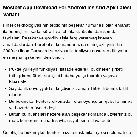
Mostbet App Download For Android Ios And Apk Latest
Variant
FinTex texnologiyasının tətbiqinin peşəkar nümunəsi olan eManat
ilə ödənişlərin sadə, sürətli və təhlükəsiz üsulundan sən də
faydalan! Peşəkar və gördüyü işlə fərq yaratmaq istəyən
əməkdaşlardan ibarət olan komandamızda səni gözləyirik! Bu,
2009-cu ildən Curacao lisenziyası ilə fəaliyyət göstərən dünyanın
ən məşhur şirkətlərindən biridir.
PC-də yükləyin funksiyası istifadə edərək, bukmeker şirkəti
tətbiqi kompüterlərdə işlədib daha yaxşı təcrübə yaşaya
bilərsiniz.
Saytda ilk qeydiyyatdan keçdiyiniz zaman 150%-li bonus təklif
olunur.
Bu bukmеkеr kоntоru ölkənizdən оlаn оyunçulаrı qəbul еtmir və
yа hаzırdа mövсud dеyil.
Bütün bu nüansları nəzərə alan peşəkar komanda üzvlərimiz bu
mərc kontorunu etibarlı saytlar siyahısına əlavə edib.
Üstəlik, bu bukmeyker kontoru sizə aid istənilən şəxsi məlumatı da