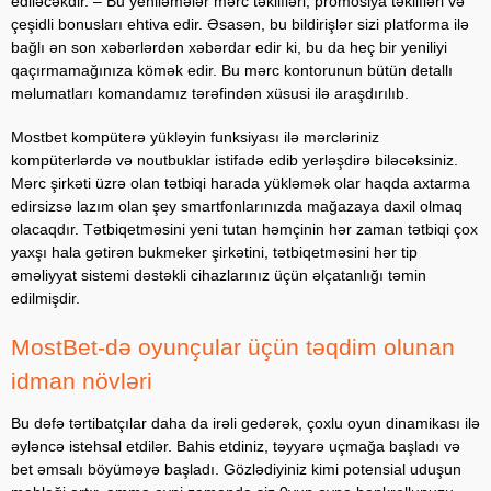
ediləcəkdir. – Bu yeniləmələr mərc təklifləri, promosiya təklifləri və
çeşidli bonusları ehtiva edir. Əsasən, bu bildirişlər sizi platforma ilə
bağlı ən son xəbərlərdən xəbərdar edir ki, bu da heç bir yeniliyi
qaçırmamağınıza kömək edir. Bu mərc kontorunun bütün detallı
məlumatları komandamız tərəfindən xüsusi ilə araşdırılıb.
Mostbet kompüterə yükləyin funksiyası ilə mərcləriniz
kompüterlərdə və noutbuklar istifadə edib yerləşdirə biləcəksiniz.
Mərc şirkəti üzrə olan tətbiqi harada yükləmək olar haqda axtarma
edirsizsə lazım olan şey smartfonlarınızda mağazaya daxil olmaq
olacaqdır. Tətbiqetməsini yeni tutan həmçinin hər zaman tətbiqi çox
yaxşı hala gətirən bukmeker şirkətini, tətbiqetməsini hər tip
əməliyyat sistemi dəstəkli cihazlarınız üçün əlçatanlığı təmin
edilmişdir.
MostBet-də oyunçular üçün təqdim olunan
idman növləri
Bu dəfə tərtibatçılar daha da irəli gedərək, çoxlu oyun dinamikası ilə
əyləncə istehsal etdilər. Bahis etdiniz, təyyarə uçmağa başladı və
bet əmsalı böyüməyə başladı. Gözlədiyiniz kimi potensial uduşun