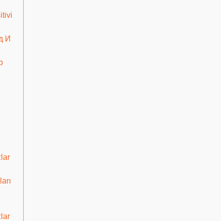
tivi
д И
b
lar
arı
lar