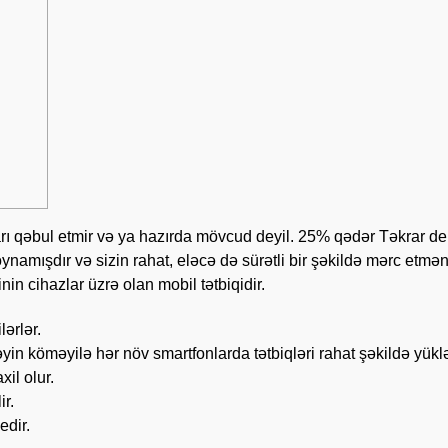
ı qəbul etmir və ya hazırda mövcud deyil. 25% qədər Təkrar de
namışdır və sizin rahat, eləcə də sürətli bir şəkildə mərc etmə
nin cihazlar üzrə olan mobil tətbiqidir.
lərlər.
in köməyilə hər növ smartfonlarda tətbiqləri rahat şəkildə yüklə
il olur.
r.
dir.