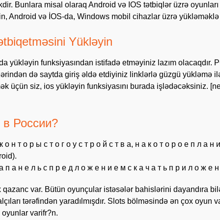
əkdir. Bunlara misal olaraq Android və IOS tətbiqlər üzrə oyunları
n, Android və İOS-da, Windows mobil cihazlar üzrə yükləməklə 
ətbiqetməsini Yükləyin
 yükləyin funksiyasından istifadə etməyiniz lazım olacaqdır. PC
rindən də saytda giriş əldə etdiyiniz linklərlə güzgü yükləmə i
mək üçün siz, ios yükləyin funksiyasını burada işlədəcəksiniz. 
 в России?
к о н т о р ы с т о г о у с т р о й с т в а, н а к о т о р о е п л а н 
oid).
 а п а н е л ь с п р е д л о ж е н и е м с к а ч а т ь п р и л о ж е 
qazanc var. Bütün oyunçular istəsələr bahislərini dayandıra bilər
alçıları tərəfindən yaradılmışdır. Slots bölməsində ən çox oyun v
oyunlar varifr?n.