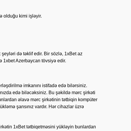
 olduğu kimi işləyir.
eyləri də təklif edir. Bir sözlə, 1xBet az
izə 1xbet Azerbaycan tövsiyə edir.
əşdirilmə imkanını istifadə edə bilərsiniz.
nızda edə biləcəksiniz. Bu şəkildə mərc şirkəti
unlardan əlavə mərc şirkətinin tətbiqin kompüter
yükləmə şansınız vardır. Hər cihazlar üzrə
 Şirkətin 1xBet tətbiqetməsini yükləyin bunlardan