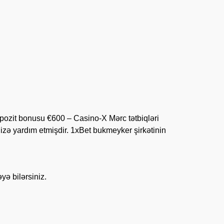
pozit bonusu €600 – Casino-X Mərc tətbiqləri
nizə yardım etmişdir. 1xBet bukmeyker şirkətinin
yə bilərsiniz.