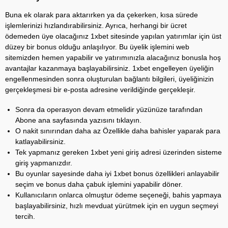
Buna ek olarak para aktarırken ya da çekerken, kısa sürede
işlemlerinizi hızlandırabilirsiniz. Ayrıca, herhangi bir ücret
ödemeden üye olacağınız 1xbet sitesinde yapılan yatırımlar için üst
düzey bir bonus olduğu anlaşılıyor. Bu üyelik işlemini web
sitemizden hemen yapabilir ve yatırımınızla alacağınız bonusla hoş
avantajlar kazanmaya başlayabilirsiniz. 1xbet engelleyen üyeliğin
engellenmesinden sonra oluşturulan bağlantı bilgileri, üyeliğinizin
gerçekleşmesi bir e-posta adresine verildiğinde gerçekleşir.
Sonra da operasyon devam etmelidir yüzünüze tarafından
Abone ana sayfasında yazısını tıklayın.
O nakit sınırından daha az Özellikle daha bahisler yaparak para
katlayabilirsiniz.
Tek yapmanız gereken 1xbet yeni giriş adresi üzerinden sisteme
giriş yapmanızdır.
Bu oyunlar sayesinde daha iyi 1xbet bonus özellikleri anlayabilir
seçim ve bonus daha çabuk işlemini yapabilir döner.
Kullanıcıların onlarca olmuştur ödeme seçeneği, bahis yapmaya
başlayabilirsiniz, hızlı mevduat yürütmek için en uygun seçmeyi
tercih.