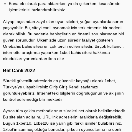
Buna ek olarak para aktarırken ya da çekerken, kısa sürede
işlemlerinizi hızlandırabilirsiniz.
Altyapı açısından zayıf olan oyun siteleri, yoğun oyunlarda sorun
yaşayabilir. Bu, siteyi canlı oynamak için terk etmenin bir nedeni
olarak bilinir. Bu nedenle bahisçilerin en önemli sorunlarından biri
güven sorunudur. Ülkemizde uzun süredir faaliyet gösteren
Onebahis bahis sitesi en çok tercih edilen sitedir. Birçok kullanıcı,
internette araştırma yaparken 1xbet bahis sitesi hakkında
okudukları yorumlardan ikna olur.
Bet Canlı 2022
Sürekli güvenilir adreslerin en güvenilir kaynağı olarak 1xbet,
Türkiye’ye ulaşabilirsiniz Giriş Giriş Kendi sayfamızı
görüntüleyebiliriz. İnternet’teki bilgilerin doğruluğunun ve akışının
kontrol edilemediği bilinmektedir.
Ayrıca tüm çekim methodlarının süreleri net olarak belirtilmektedir.
Bu site alan adlarını, URL link adreslerini aralıklarla değiştirebilir.
Bugün 1xbet10, 1xbet20 ise yarın gibi farklı isimler bulabilirsiniz.
1xbet’in sunmuş olduğu bonuslar, şirketin oyuncularına ne denli