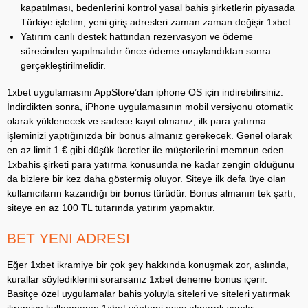
kapatılması, bedenlerini kontrol yasal bahis şirketlerin piyasada
Türkiye işletim, yeni giriş adresleri zaman zaman değişir 1xbet.
Yatırım canlı destek hattından rezervasyon ve ödeme
sürecinden yapılmalıdır önce ödeme onaylandıktan sonra
gerçekleştirilmelidir.
1xbet uygulamasını AppStore’dan iphone OS için indirebilirsiniz.
İndirdikten sonra, iPhone uygulamasının mobil versiyonu otomatik
olarak yüklenecek ve sadece kayıt olmanız, ilk para yatırma
işleminizi yaptığınızda bir bonus almanız gerekecek. Genel olarak
en az limit 1 € gibi düşük ücretler ile müşterilerini memnun eden
1xbahis şirketi para yatırma konusunda ne kadar zengin olduğunu
da bizlere bir kez daha göstermiş oluyor. Siteye ilk defa üye olan
kullanıcıların kazandığı bir bonus türüdür. Bonus almanın tek şartı,
siteye en az 100 TL tutarında yatırım yapmaktır.
BET YENI ADRESI
Eğer 1xbet ikramiye bir çok şey hakkında konuşmak zor, aslında,
kurallar söylediklerini sorarsanız 1xbet deneme bonus içerir.
Basitçe özel uygulamalar bahis yoluyla siteleri ve siteleri yatırmak