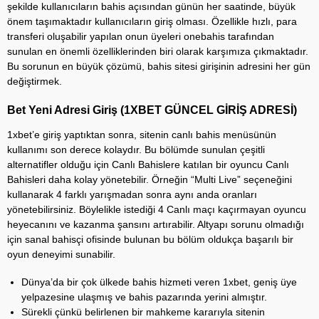
şekilde kullanıcıların bahis açısından günün her saatinde, büyük
önem taşımaktadır kullanıcıların giriş olması. Özellikle hızlı, para
transferi oluşabilir yapılan onun üyeleri onebahis tarafından
sunulan en önemli özelliklerinden biri olarak karşımıza çıkmaktadır.
Bu sorunun en büyük çözümü, bahis sitesi girişinin adresini her gün
değiştirmek.
Bet Yeni Adresi Giriş (1XBET GÜNCEL GİRİŞ ADRESİ)
1xbet’e giriş yaptıktan sonra, sitenin canlı bahis menüsünün
kullanımı son derece kolaydır. Bu bölümde sunulan çeşitli
alternatifler olduğu için Canlı Bahislere katılan bir oyuncu Canlı
Bahisleri daha kolay yönetebilir. Örneğin “Multi Live” seçeneğini
kullanarak 4 farklı yarışmadan sonra aynı anda oranları
yönetebilirsiniz. Böylelikle istediği 4 Canlı maçı kaçırmayan oyuncu
heyecanını ve kazanma şansını artırabilir. Altyapı sorunu olmadığı
için sanal bahisçi ofisinde bulunan bu bölüm oldukça başarılı bir
oyun deneyimi sunabilir.
Dünya’da bir çok ülkede bahis hizmeti veren 1xbet, geniş üye
yelpazesine ulaşmış ve bahis pazarında yerini almıştır.
Sürekli çünkü belirlenen bir mahkeme kararıyla sitenin