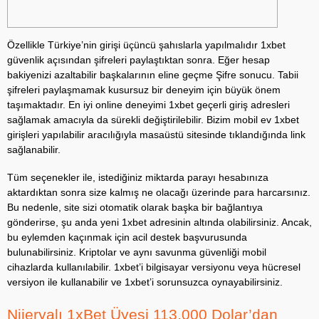
Özellikle Türkiye’nin girişi üçüncü şahıslarla yapılmalıdır 1xbet
güvenlik açısından şifreleri paylaştıktan sonra. Eğer hesap
bakiyenizi azaltabilir başkalarının eline geçme Şifre sonucu. Tabii
şifreleri paylaşmamak kusursuz bir deneyim için büyük önem
taşımaktadır. En iyi online deneyimi 1xbet geçerli giriş adresleri
sağlamak amacıyla da sürekli değiştirilebilir. Bizim mobil ev 1xbet
girişleri yapılabilir aracılığıyla masaüstü sitesinde tıklandığında link
sağlanabilir.
Tüm seçenekler ile, istediğiniz miktarda parayı hesabınıza
aktardıktan sonra size kalmış ne olacağı üzerinde para harcarsınız.
Bu nedenle, site sizi otomatik olarak başka bir bağlantıya
gönderirse, şu anda yeni 1xbet adresinin altında olabilirsiniz. Ancak,
bu eylemden kaçınmak için acil destek başvurusunda
bulunabilirsiniz. Kriptolar ve aynı savunma güvenliği mobil
cihazlarda kullanılabilir. 1xbet’i bilgisayar versiyonu veya hücresel
versiyon ile kullanabilir ve 1xbet’i sorunsuzca oynayabilirsiniz.
Nijeryalı 1xBet Üyesi 113,000 Dolar’dan