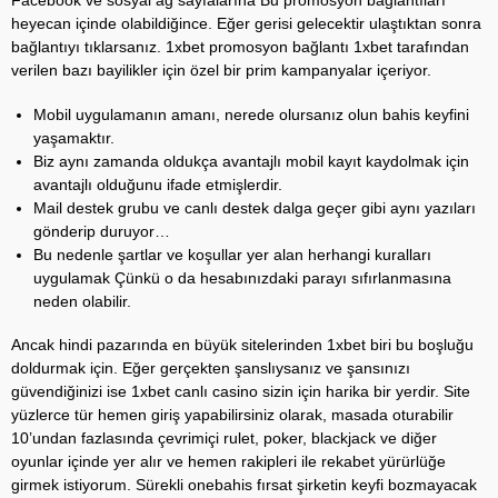
Facebook ve sosyal ağ sayfalarına Bu promosyon bağlantıları
heyecan içinde olabildiğince. Eğer gerisi gelecektir ulaştıktan sonra
bağlantıyı tıklarsanız. 1xbet promosyon bağlantı 1xbet tarafından
verilen bazı bayilikler için özel bir prim kampanyalar içeriyor.
Mobil uygulamanın amanı, nerede olursanız olun bahis keyfini
yaşamaktır.
Biz aynı zamanda oldukça avantajlı mobil kayıt kaydolmak için
avantajlı olduğunu ifade etmişlerdir.
Mail destek grubu ve canlı destek dalga geçer gibi aynı yazıları
gönderip duruyor…
Bu nedenle şartlar ve koşullar yer alan herhangi kuralları
uygulamak Çünkü o da hesabınızdaki parayı sıfırlanmasına
neden olabilir.
Ancak hindi pazarında en büyük sitelerinden 1xbet biri bu boşluğu
doldurmak için. Eğer gerçekten şanslıysanız ve şansınızı
güvendiğinizi ise 1xbet canlı casino sizin için harika bir yerdir. Site
yüzlerce tür hemen giriş yapabilirsiniz olarak, masada oturabilir
10’undan fazlasında çevrimiçi rulet, poker, blackjack ve diğer
oyunlar içinde yer alır ve hemen rakipleri ile rekabet yürürlüğe
girmek istiyorum. Sürekli onebahis fırsat şirketin keyfi bozmayacak