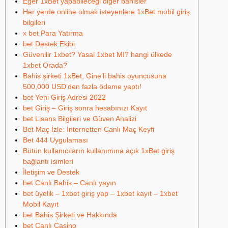
Eğer 1xBet yapabileceği diğer bahisler
Her yerde online olmak isteyenlere 1xBet mobil giriş
bilgileri
x bet Para Yatırma
bet Destek Ekibi
Güvenilir 1xbet? Yasal 1xbet MI? hangi ülkede
1xbet Orada?
Bahis şirketi 1xBet, Gine’li bahis oyuncusuna
500,000 USD’den fazla ödeme yaptı!
bet Yeni Giriş Adresi 2022
bet Giriş – Giriş sonra hesabınızı Kayıt
bet Lisans Bilgileri ve Güven Analizi
Bet Maç İzle: İnternetten Canlı Maç Keyfi
Bet 444 Uygulaması
Bütün kullanıcıların kullanımına açık 1xBet giriş
bağlantı isimleri
İletişim ve Destek
bet Canlı Bahis – Сanlı yayın
bet üyelik – 1xbet giriş yap – 1xbet kayıt – 1xbet
Mobil Kayıt
bet Bahis Şirketi ve Hakkında
bet Canlı Casi̇no