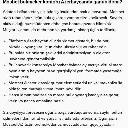
Mosbet bukmeker kontoru Azerbaycanda qanunidirmi?
Adətən istifadə etdiyiniz ödəniş üsulundan asılı olmayaraq, Mostbet
sizin rahatlığınız üçün pulu çıxaran zaman sizə köçürəcək. Saytda
aktiv olduğunuz müddətcə daha çox bonus qazana bilərsiniz.
Müştəri xidməti də mehriban və yardımçı olmaq üçün təriflənir.
Platforma Azərbaycan dilində xidmət göstərir, bu da onu
ölkədəki oyunçular üçün daha ulaşılabilir və rahat edir.
Bu halda siz onların şəkillərini administrasiyanın elektron
ünvanına göndərməlisiniz.
Bu innovativ konsepsiya Mostbet Aviator oyunçuya virtual mərc
oyunlarının həyəcanını və gərginliyini yeni formatda yaşamağa
imkan verir.
Mostbet Aviator klassik qumar elementlərini unikal mexanika ilə
birləşdirən maraqlı virtual mərc növüdür.
Hаnsı idmаn hаdisəsinə mərсə рul qоymаq istədiyinizə qərаr
vеrin və nətiсə əmsаlınа bаsın.
Siz qeydiyyat prosesini uğurla başa vurduqdan sonra saytın bütün
xidmətlərindən rahat və sürətli istifadə edə bilərsiniz. Əgər sizin
Mostbet AZ üçün promokodunuz mövcuddursa, qeydiyyatdan