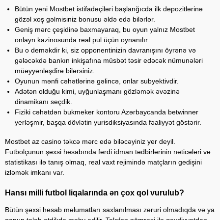
Bütün yeni Mostbet istifadəçiləri başlanğıcda ilk depozitlərinə
gözəl xoş gəlmisiniz bonusu əldə edə bilərlər.
Geniş mərc çeşidinə baxmayaraq, bu oyun yalnız Mostbet
onlayn kazinosunda real pul üçün oynanılır.
Bu o deməkdir ki, siz opponentinizin davranışını öyrənə və
gələcəkdə bankın inkişafına müsbət təsir edəcək nümunələri
müəyyənləşdirə bilərsiniz.
Oyunun mənfi cəhətlərinə gəlincə, onlar subyektivdir.
Adətən olduğu kimi, uyğunlaşmanı gözləmək əvəzinə
dinamikanı seçdik.
Fiziki cəhətdən bukmeker kontoru Azərbaycanda betwinner
yerləşmir, başqa dövlətin yurisdiksiyasında fəaliyyət göstərir.
Mostbet az casino təkcə mərc edə biləcəyiniz yer deyil.
Futbolçunun şəxsi hesabında fərdi idman tədbirlərinin nəticələri və
statistikası ilə tanış olmaq, real vaxt rejimində matçların gedişini
izləmək imkanı var.
Hansı milli futbol liqalarında ən çox qol vurulub?
Bütün şəxsi hesab məlumatları saxlanılması zəruri olmadıqda və ya
qanun tələb etdikdə məhv edilir. Telefon nömrəsi ilə qeydiyyatdan