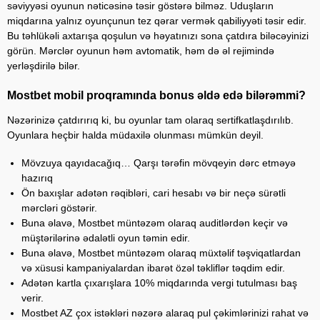
səviyyəsi oyunun nəticəsinə təsir göstərə bilməz. Uduşların
miqdarına yalnız oyunçunun tez qərar vermək qabiliyyəti təsir edir.
Bu təhlükəli axtarışa qoşulun və həyatınızı sona çatdıra biləcəyinizi
görün. Mərclər oyunun həm avtomatik, həm də əl rejimində
yerləşdirilə bilər.
Mostbet mobil proqramında bonus əldə edə bilərəmmi?
Nəzərinizə çatdırırıq ki, bu oyunlar tam olaraq sertifkatlaşdırılıb.
Oyunlara heçbir halda müdaxilə olunması mümkün deyil.
Mövzuya qayıdacağıq… Qarşı tərəfin mövqeyin dərc etməyə
hazırıq
Ön baxışlar adətən rəqibləri, cari hesabı və bir neçə sürətli
mərcləri göstərir.
Buna əlavə, Mostbet müntəzəm olaraq auditlərdən keçir və
müştərilərinə ədalətli oyun təmin edir.
Buna əlavə, Mostbet müntəzəm olaraq müxtəlif təşviqatlardan
və xüsusi kampaniyalardan ibarət özəl təkliflər təqdim edir.
Adətən kartla çıxarışlara 10% miqdarında vergi tutulması baş
verir.
Mostbet AZ çox istəkləri nəzərə alaraq pul çəkimlərinizi rahat və