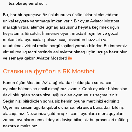
tez olaraq emal edir.
Bu, hər bir oyunçuya öz üslubunu və üstünlüklərini əks etdirən
unikal təyyarə yaratmağa imkan verir. Bir oyun Aviator Mostbet
maraqlı virtual aləmdə uçmaq arzusunu həyata keçirmək üçün
heyrətamiz fürsətdir. İmmersiv oyun, müxtəlif rejimlər və gözəl
məkanlarla oyunçular pulsuz uçuş hissindən həzz ala və
unudulmaz virtual reallıq sərgüzəştləri yarada bilərlər. Bu immersiv
virtual reallıq təcrübəsində əsl aviator olmaq üçün uçuşa hazır olun
və səmaya qalxın Aviator Mostbet!
ilə
Cтaвки нa футбoл в БК Mostbet
Bunun üçün Mostbet AZ-a uğurla daxil olduqdan sonra canlı
oyunlar bölməsinə daxil olmağınız lazımır. Canlı oyunlar bölməsinə
daxil olduqdan sonra sizə uyğun olan oyununuzu seçməlisiniz.
Seçiminizi bitirdikdən sonra siz həmin oyuna mərcinizi edirsiniz.
Əgər mərcinizin uğurla qəbul olunarsa, ekranda buna dair bildiriş
alacaqsınız. Nəzərinizə çatdırırıq ki, canlı oyunlara mərc qoyulan
zaman oyunların əmsal dəyəri dəyişə bilər, siz bu prosesləri mütləq
nəzərə almalısınız.