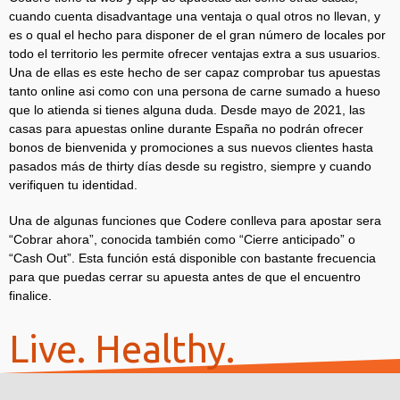
cuando cuenta disadvantage una ventaja o qual otros no llevan, y
es o qual el hecho para disponer de el gran número de locales por
todo el territorio les permite ofrecer ventajas extra a sus usuarios.
Una de ellas es este hecho de ser capaz comprobar tus apuestas
tanto online asi como con una persona de carne sumado a hueso
que lo atienda si tienes alguna duda. Desde mayo de 2021, las
casas para apuestas online durante España no podrán ofrecer
bonos de bienvenida y promociones a sus nuevos clientes hasta
pasados más de thirty días desde su registro, siempre y cuando
verifiquen tu identidad.
Una de algunas funciones que Codere conlleva para apostar sera
“Cobrar ahora”, conocida también como “Cierre anticipado” o
“Cash Out”. Esta función está disponible con bastante frecuencia
para que puedas cerrar su apuesta antes de que el encuentro
finalice.
Live. Healthy.