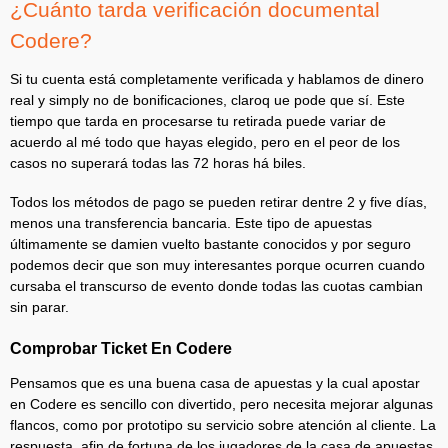
¿Cuánto tarda verificación documental
Codere?
Si tu cuenta está completamente verificada y hablamos de dinero
real y simply no de bonificaciones, claroq ue pode que sí. Este
tiempo que tarda en procesarse tu retirada puede variar de
acuerdo al mé todo que hayas elegido, pero en el peor de los
casos no superará todas las 72 horas há biles.
Todos los métodos de pago se pueden retirar dentre 2 y five días,
menos una transferencia bancaria. Este tipo de apuestas
últimamente se damien vuelto bastante conocidos y por seguro
podemos decir que son muy interesantes porque ocurren cuando
cursaba el transcurso de evento donde todas las cuotas cambian
sin parar.
Comprobar Ticket En Codere
Pensamos que es una buena casa de apuestas y la cual apostar
en Codere es sencillo con divertido, pero necesita mejorar algunas
flancos, como por prototipo su servicio sobre atención al cliente. La
respuesta, afin de fortuna de los jugadores de la casa de apuestas,