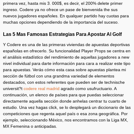
primera vez, hasta mis 3. 000$, es decir, el 200% delete primer
ingreso. Codere ya no ofrece un pase de bienvenida the sus
nuevos jugadores españoles. En qualquer partido hay cuotas para
muchas opciones dependiendo de la importancia del suceso.
Las 5 Mas Famosas Estrategias Para Apostar Al Golf
Y Codere es una de las primeras viviendas de apuestas deportivas
españolas en ofrecerlo. Su funcionalidad Player Props se centra en
el análisis estadístico del rendimiento de aquellas jugadores a new
nivel individual para darte información para cara a realizar este tipo
para apuestas. Verás cómo esta casa sobre apuestas plantea mi
sección de fútbol con una grandma variedad de elementos
destacados, con estos referentes que pueden ser de technische
universit?t
codere real madrid
agrado como usufructuario. A
continuación, un elenco de países para que puedas seleccionar
directamente aquella sección donde anhelas centrar tu cuarto de
estudio. Una vez hagas click, se lo desplegará un diccionario de las
competiciones que regenta aquel país o esa zona geográfica. Por
ejemplo, seleccionando México, nos encontramos con la Liga MX,
MX Femenina o anticipadas.