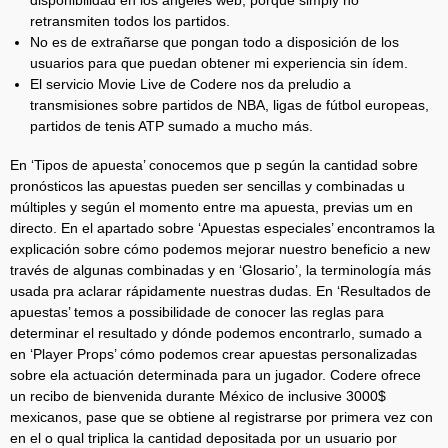
retransmiten todos los partidos.
No es de extrañarse que pongan todo a disposición de los
usuarios para que puedan obtener mi experiencia sin ídem.
El servicio Movie Live de Codere nos da preludio a
transmisiones sobre partidos de NBA, ligas de fútbol europeas,
partidos de tenis ATP sumado a mucho más.
En ‘Tipos de apuesta’ conocemos que p según la cantidad sobre
pronósticos las apuestas pueden ser sencillas y combinadas u
múltiples y según el momento entre ma apuesta, previas um en
directo. En el apartado sobre ‘Apuestas especiales’ encontramos la
explicación sobre cómo podemos mejorar nuestro beneficio a new
través de algunas combinadas y en ‘Glosario’, la terminología más
usada pra aclarar rápidamente nuestras dudas. En ‘Resultados de
apuestas’ temos a possibilidade de conocer las reglas para
determinar el resultado y dónde podemos encontrarlo, sumado a
en ‘Player Props’ cómo podemos crear apuestas personalizadas
sobre ela actuación determinada para un jugador. Codere ofrece
un recibo de bienvenida durante México de inclusive 3000$
mexicanos, pase que se obtiene al registrarse por primera vez con
en el o qual triplica la cantidad depositada por un usuario por