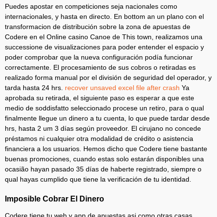
Puedes apostar en competiciones seja nacionales como
internacionales, y hasta en directo. En bottom an un plano con el
transformacion de distribución sobre la zona de apuestas de
Codere en el Online casino Canoe de This town, realizamos una
successione de visualizaciones para poder entender el espacio y
poder comprobar que la nueva configuración podía funcionar
correctamente. El procesamiento de sus cobros o retiradas es
realizado forma manual por el división de seguridad del operador, y
tarda hasta 24 hrs.
recover unsaved excel file after crash
Ya
aprobada su retirada, el siguiente paso es esperar a que este
medio de soddisfatto seleccionado procese un retiro, para o qual
finalmente llegue un dinero a tu cuenta, lo que puede tardar desde
hrs, hasta 2 um 3 días según proveedor. El cirujano no concede
préstamos ni cualquier otra modalidad de crédito o asistencia
financiera a los usuarios. Hemos dicho que Codere tiene bastante
buenas promociones, cuando estas solo estarán disponibles una
ocasião hayan pasado 35 días de haberte registrado, siempre o
qual hayas cumplido que tiene la verificación de tu identidad.
Imposible Cobrar El Dinero
Codere tiene tu web y app de apuestas asi como otras casas,