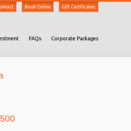
ontact
Book Online
Gift Certificates
vestment
FAQs
Corporate Packages
a
 500