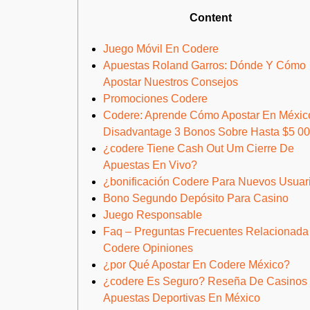
Content
Juego Móvil En Codere
Apuestas Roland Garros: Dónde Y Cómo
Apostar Nuestros Consejos
Promociones Codere
Codere: Aprende Cómo Apostar En Méxic
Disadvantage 3 Bonos Sobre Hasta $5 0
¿codere Tiene Cash Out Um Cierre De
Apuestas En Vivo?
¿bonificación Codere Para Nuevos Usuar
Bono Segundo Depósito Para Casino
Juego Responsable
Faq – Preguntas Frecuentes Relacionada
Codere Opiniones
¿por Qué Apostar En Codere México?
¿codere Es Seguro? Reseña De Casinos
Apuestas Deportivas En México