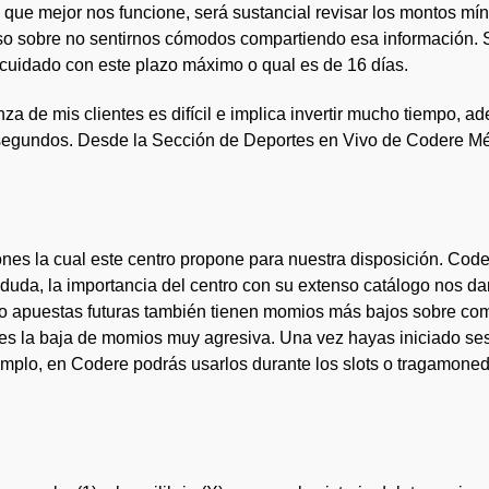
 que mejor nos funcione, será sustancial revisar los montos mín
o sobre no sentirnos cómodos compartiendo esa información. Si
 cuidado con este plazo máximo o qual es de 16 días.
de mis clientes es difícil e implica invertir mucho tiempo, a
s segundos. Desde la Sección de Deportes en Vivo de Codere Mé
s la cual este centro propone para nuestra disposición. Coder
duda, la importancia del centro con su extenso catálogo nos dan
o apuestas futuras también tienen momios más bajos sobre com
es la baja de momios muy agresiva. Una vez hayas iniciado se
jemplo, en Codere podrás usarlos durante los slots o tragamoneda