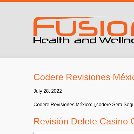
Codere Revisiones Méxi
July 28, 2022
Codere Revisiones México: ¿codere Sera Seg
Revisión Delete Casino