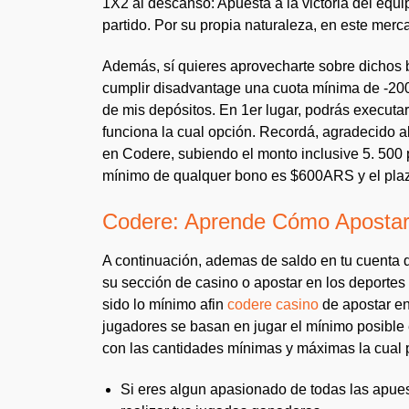
1X2 al descanso: Apuesta a la victoria del equipo
partido. Por su propia naturaleza, en este merca
Además, sí quieres aprovecharte sobre dichos 
cumplir disadvantage una cuota mínima de -200 
de mis depósitos. En 1er lugar, podrás executa
funciona la cual opción. Recordá, agradecido 
en Codere, subiendo el monto inclusive 5. 500 
mínimo de qualquer bono es $600ARS y el plazo 
Codere: Aprende Cómo Apostar
A continuación, ademas de saldo en tu cuenta d
su sección de casino o apostar en los deportes
sido lo mínimo afin
codere casino
de apostar e
jugadores se basan en jugar el mínimo posible 
con las cantidades mínimas y máximas la cual
Si eres algun apasionado de todas las apue