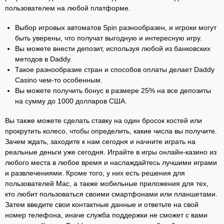
пользователем на любой платформе.
Выбор игровых автоматов Spin разнообразен, и игроки могут
быть уверены, что получат выгодную и интересную игру.
Вы можете внести депозит, используя любой из банковских
методов в Daddy.
Такое разнообразие стран и способов оплаты делает Daddy
Casino чем-то особенным.
Вы можете получить бонус в размере 25% на все депозиты
на сумму до 1000 долларов США.
Вы также можете сделать ставку на один бросок костей или
прокрутить колесо, чтобы определить, какие числа вы получите.
Зачем ждать, заходите к нам сегодня и начните играть на
реальные деньги уже сегодня. Играйте в игры онлайн-казино из
любого места в любое время и наслаждайтесь лучшими играми
и развлечениями. Кроме того, у них есть решения для
пользователей Mac, а также мобильные приложения для тех,
кто любит пользоваться своими смартфонами или планшетами.
Затем введите свои контактные данные и ответьте на свой
номер телефона, иначе служба поддержки не сможет с вами