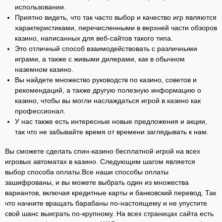
использовании.
Приятно видеть, что так часто выбор и качество игр являются
характеристиками, перечисленными в верхней части обзоров
казино, написанных для веб-сайтов такого типа.
Это отличный способ взаимодействовать с различными
играми, а также с живыми дилерами, как в обычном
наземном казино.
Вы найдете множество руководств по казино, советов и
рекомендаций, а также другую полезную информацию о
казино, чтобы вы могли наслаждаться игрой в казино как
профессионал.
У нас также есть интересные новые предложения и акции,
так что не забывайте время от времени заглядывать к нам.
Вы сможете сделать спин-казино бесплатной игрой на всех
игровых автоматах в казино. Следующим шагом является
выбор способа оплаты.Все наши способы оплаты
зашифрованы, и вы можете выбрать один из множества
вариантов, включая кредитные карты и банковский перевод. Так
что начните вращать барабаны по-настоящему и не упустите
свой шанс выиграть по-крупному. На всех страницах сайта есть