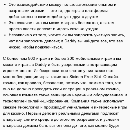
Это взаимодействие между пользовательским опытом и
азартными играми — это то, где игры и платформы
действительно взаимодействуют друг с другом.
Это означает, что вы можете играть бесплатно, а затем
просто внести депозит и играть сколько угодно.
Независимо от того, хотите ли вы запросить учетную запись,
чат или запросить депозит, в Daddy вы найдете все, что вам
нужно, чтобы подключиться.
С более чем 500 играми и более 200 мобильными играми вы
можете играть в Daddy и быть уверенными в потрясающем
игровом опыте. Из бездепозитных слотов у них также есть
многообещающие игры, такие как Sixteen Free Slot. Онлайн-
казино, как правило, безопасно, потому что, помимо того, что
оно не должно проводить свои операции в реальном казино,
основная комната также защищена надежным оборудованием и
технологией онлайн-шифрования. Компания также использует
свежие технологии и производит уникальные и интересные игры
для казино. Первый депозит реальными деньгами подлежит
отыгрышу, снятие средств до этого не разрешено, и условия
отыгрыша должны быть выполнены до того, как можно будет