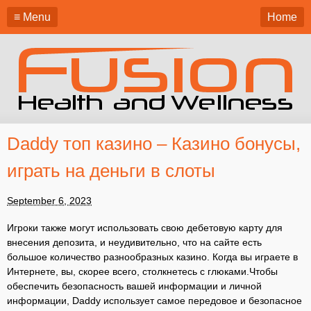
≡ Menu
Home
Daddy топ казино – Казино бонусы,
играть на деньги в слоты
September 6, 2023
Игроки также могут использовать свою дебетовую карту для
внесения депозита, и неудивительно, что на сайте есть
большое количество разнообразных казино. Когда вы играете в
Интернете, вы, скорее всего, столкнетесь с глюками.Чтобы
обеспечить безопасность вашей информации и личной
информации, Daddy использует самое передовое и безопасное