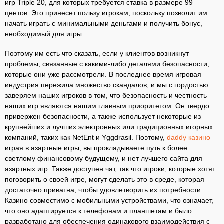
игр Triple 20, для которых требуется ставка в размере 99
центов. Это принесет пользу игрокам, поскольку позволит им
начать играть с минимальными деньгами и получить бонус,
необходимый для игры.
Поэтому им есть что сказать, если у клиентов возникнут
проблемы, связанные с какими-либо деталями безопасности,
которые они уже рассмотрели. В последнее время игровая
индустрия пережила множество скандалов, и мы с гордостью
заверяем наших игроков в том, что безопасность и честность
наших игр являются нашим главным приоритетом. Он твердо
привержен безопасности, а также использует некоторые из
крупнейших и лучших электронных или традиционных игорных
компаний, таких как NetEnt и Yggdrasil. Поэтому,
daddy казино
играя в азартные игры, вы прокладываете путь к более
светлому финансовому будущему, и нет лучшего сайта для
азартных игр. Также доступен чат, так что игроки, которые хотят
поговорить о своей игре, могут сделать это в среде, которая
достаточно приватна, чтобы удовлетворить их потребности.
Казино совместимо с мобильными устройствами, что означает,
что оно адаптируется к телефонам и планшетам и было
разработано для обеспечения одинакового взаимодействия с