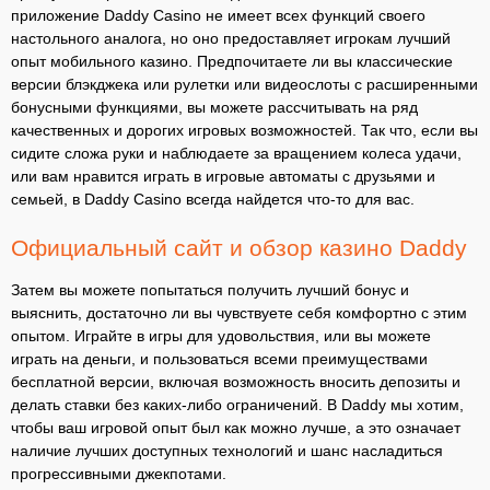
приложение Daddy Casino не имеет всех функций своего
настольного аналога, но оно предоставляет игрокам лучший
опыт мобильного казино. Предпочитаете ли вы классические
версии блэкджека или рулетки или видеослоты с расширенными
бонусными функциями, вы можете рассчитывать на ряд
качественных и дорогих игровых возможностей. Так что, если вы
сидите сложа руки и наблюдаете за вращением колеса удачи,
или вам нравится играть в игровые автоматы с друзьями и
семьей, в Daddy Casino всегда найдется что-то для вас.
Официальный сайт и обзор казино Daddy
Затем вы можете попытаться получить лучший бонус и
выяснить, достаточно ли вы чувствуете себя комфортно с этим
опытом. Играйте в игры для удовольствия, или вы можете
играть на деньги, и пользоваться всеми преимуществами
бесплатной версии, включая возможность вносить депозиты и
делать ставки без каких-либо ограничений. В Daddy мы хотим,
чтобы ваш игровой опыт был как можно лучше, а это означает
наличие лучших доступных технологий и шанс насладиться
прогрессивными джекпотами.