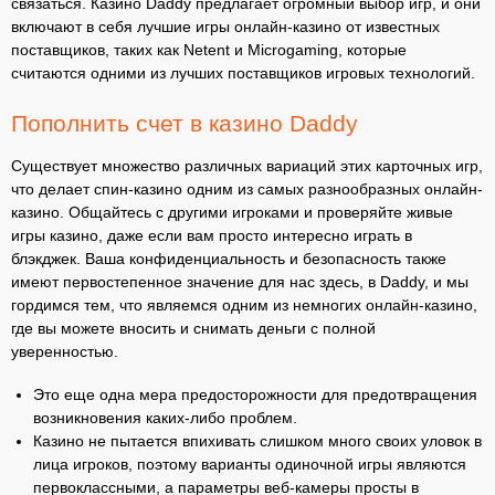
связаться. Казино Daddy предлагает огромный выбор игр, и они
включают в себя лучшие игры онлайн-казино от известных
поставщиков, таких как Netent и Microgaming, которые
считаются одними из лучших поставщиков игровых технологий.
Пополнить счет в казино Daddy
Существует множество различных вариаций этих карточных игр,
что делает спин-казино одним из самых разнообразных онлайн-
казино. Общайтесь с другими игроками и проверяйте живые
игры казино, даже если вам просто интересно играть в
блэкджек. Ваша конфиденциальность и безопасность также
имеют первостепенное значение для нас здесь, в Daddy, и мы
гордимся тем, что являемся одним из немногих онлайн-казино,
где вы можете вносить и снимать деньги с полной
уверенностью.
Это еще одна мера предосторожности для предотвращения
возникновения каких-либо проблем.
Казино не пытается впихивать слишком много своих уловок в
лица игроков, поэтому варианты одиночной игры являются
первоклассными, а параметры веб-камеры просты в