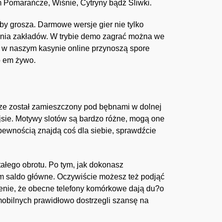
 Pomarańcze, Wiśnie, Cytryny bądź Śliwki.
by grosza. Darmowe wersje gier nie tylko
iania zakładów. W trybie demo zagrać można we
e w naszym kasynie online przynoszą spore
o em żywo.
rze został zamieszczony pod bębnami w dolnej
ejsie. Motywy slotów są bardzo różne, mogą one
pewnością znajdą coś dla siebie, sprawdźcie
ałego obrotu. Po tym, jak dokonasz
m saldo główne. Oczywiście możesz też podjąć
enie, że obecne telefony komórkowe dają du?o
 mobilnych prawidłowo dostrzegli szansę na