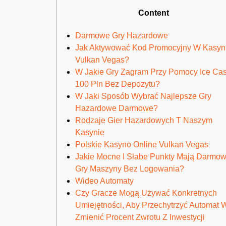
Content
Darmowe Gry Hazardowe
Jak Aktywować Kod Promocyjny W Kasyn
Vulkan Vegas?
W Jakie Gry Zagram Przy Pomocy Ice Ca
100 Pln Bez Depozytu?
W Jaki Sposób Wybrać Najlepsze Gry
Hazardowe Darmowe?
Rodzaje Gier Hazardowych T Naszym
Kasynie
Polskie Kasyno Online Vulkan Vegas
Jakie Mocne I Słabe Punkty Mają Darmo
Gry Maszyny Bez Logowania?
Wideo Automaty
Czy Gracze Mogą Używać Konkretnych
Umiejętności, Aby Przechytrzyć Automat 
Zmienić Procent Zwrotu Z Inwestycji