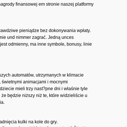
agrody finansowej em stronie naszej platformy
prawdziwe pieniądze bez dokonywania wpłaty.
 nie und nimmer zagrać. Jedną unces
 jest odmienny, ma inne symbole, bonusy, linie
jszych automatów, utrzymanych w klimacie
, świetnymi animacjami i mocnymi
cie mieli trzy nast?pne dni i właśnie tyle
 będzie niższy niż te, które widzieliście u
ia.
dnięcia kulki na kole do gry.