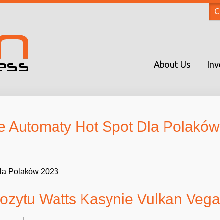
C
About Us
In
 Automaty Hot Spot Dla Polaków
la Polaków 2023
ozytu Watts Kasynie Vulkan Veg