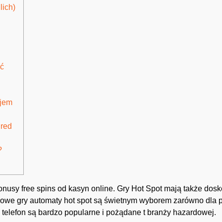
ich)
ać
ejem
red
?
nusy free spins od kasyn online. Gry Hot Spot mają także dosk
owe gry automaty hot spot są świetnym wyborem zarówno dla p
elefon są bardzo popularne i pożądane t branży hazardowej.