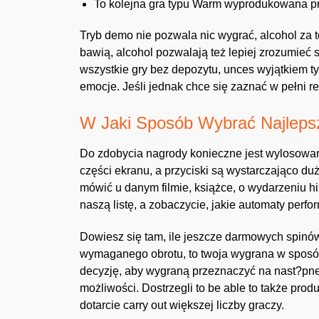
To kolejna gra typu Warm wyprodukowana pr
Tryb demo nie pozwala nic wygrać, alcohol za 
bawią, alcohol pozwalają też lepiej zrozumieć
wszystkie gry bez depozytu, unces wyjątkiem t
emocje. Jeśli jednak chce się zaznać w pełni r
W Jaki Sposób Wybrać Najlep
Do zdobycia nagrody konieczne jest wylosowani
części ekranu, a przyciski są wystarczająco d
mówić u danym filmie, książce, o wydarzeniu h
naszą listę, a zobaczycie, jakie automaty perfo
Dowiesz się tam, ile jeszcze darmowych spinó
wymaganego obrotu, to twoja wygrana w sposó
decyzję, aby wygraną przeznaczyć na nast?pne
możliwości. Dostrzegli to be able to także pro
dotarcie carry out większej liczby graczy.