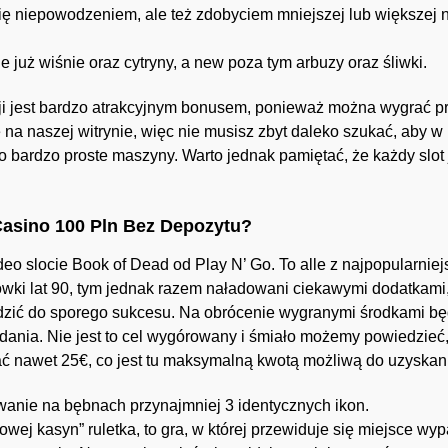
 niepowodzeniem, ale też zdobyciem mniejszej lub większej n
 już wiśnie oraz cytryny, a new poza tym arbuzy oraz śliwki.
ji jest bardzo atrakcyjnym bonusem, ponieważ można wygrać 
a naszej witrynie, więc nie musisz zbyt daleko szukać, aby w
ą to bardzo proste maszyny. Warto jednak pamiętać, że każdy slot
asino 100 Pln Bez Depozytu?
o slocie Book of Dead od Play N’ Go. To alle z najpopularnie
ówki lat 90, tym jednak razem naładowani ciekawymi dodatkami
ć do sporego sukcesu. Na obrócenie wygranymi środkami będzie
nia. Nie jest to cel wygórowany i śmiało możemy powiedzieć, że
ć nawet 25€, co jest tu maksymalną kwotą możliwą do uzyskan
wanie na bębnach przynajmniej 3 identycznych ikon.
wej kasyn” ruletka, to gra, w której przewiduje się miejsce wypa