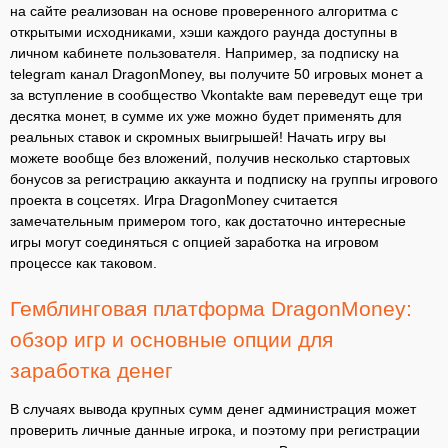
на сайте реализован на основе проверенного алгоритма с
открытыми исходниками, хэши каждого раунда доступны в
личном кабинете пользователя. Например, за подписку на
telegram канал DragonMoney, вы получите 50 игровых монет а
за вступление в сообщество Vkontakte вам переведут еще три
десятка монет, в сумме их уже можно будет применять для
реальных ставок и скромных выигрышей! Начать игру вы
можете вообще без вложений, получив несколько стартовых
бонусов за регистрацию аккаунта и подписку на группы игрового
проекта в соцсетях. Игра DragonMoney считается
замечательным примером того, как достаточно интересные
игры могут соединяться с опцией заработка на игровом
процессе как таковом.
Гемблинговая платформа DragonMoney:
обзор игр и основные опции для
заработка денег
В случаях вывода крупных сумм денег администрация может
проверить личные данные игрока, и поэтому при регистрации