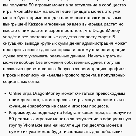
вы получите 50 игровых монет а за вступление в сообщество
игры Vkontakte вам начислят еще тридцать монет, это уже
можно будет применять для настоящих ставок и реальных
выигрышей! Каждое мгновенье размер выигрыша растет, но
вместе с ним растёт и вероятность того, что DragonMoney
упадёт и все поставленные средства попросту сгорят. В
ситуациях вывода крупных сумм денег администрация может
проверить личные данные игрока, и потому при регистрации
лучше всего указывать реальные данные. Начать играть вы
можете вообще без вложения собственных денег, получив
несколько приветственных бонусов за регистрацию профиля
игрока и подписку на каналы игрового проекта в популярных
социальных сетях.
Online игра DragonMoney может считаться превосходным
примером того, как интересные игры могут соединяться с
функцией заработка на самом игровом процессе.
К примеру, за подписку на telegram-канал игры, вы получите
50 реальных игровых монет а за вступление в официальную
группу Vkontakte вам начислят ещё три десятка монет, в
сумме их уже можно будет использовать для небольших