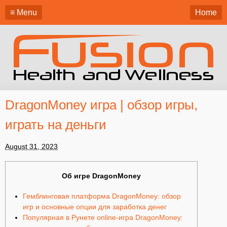
≡ Menu
Home
DragonMoney игра | обзор игры,
играть на деньги
August 31, 2023
Об игре DragonMoney
Гемблинговая платформа DragonMoney: обзор
игр и основные опции для заработка денег
Популярная в Рунете online-игра DragonMoney: