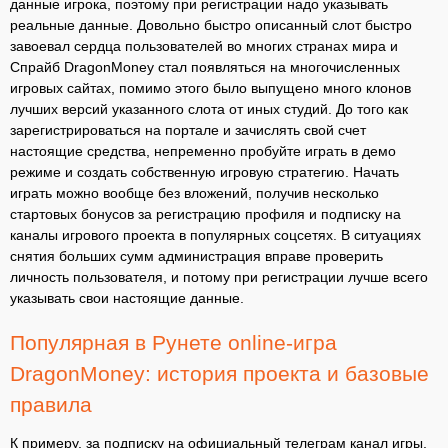
данные игрока, поэтому при регистрации надо указывать
реальные данные. Довольно быстро описанный слот быстро
завоевал сердца пользователей во многих странах мира и
Спрайб DragonMoney стал появляться на многочисленных
игровых сайтах, помимо этого было выпущено много клонов
лучших версий указанного слота от иных студий. До того как
зарегистрироваться на портале и зачислять свой счет
настоящие средства, непременно пробуйте играть в демо
режиме и создать собственную игровую стратегию. Начать
играть можно вообще без вложений, получив несколько
стартовых бонусов за регистрацию профиля и подписку на
каналы игрового проекта в популярных соцсетях. В ситуациях
снятия больших сумм администрация вправе проверить
личность пользователя, и потому при регистрации лучше всего
указывать свои настоящие данные.
Популярная в Рунете online-игра
DragonMoney: история проекта и базовые
правила
К примеру, за подписку на официальный телеграм канал игры,