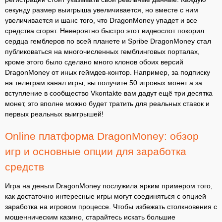
секунду размер выигрыша увеличивается, но вместе с ним
увеличивается и шанс того, что DragonMoney упадет и все
средства сгорят. Невероятно быстро этот видеослот покорил
сердца гемблеров по всей планете и Spribe DragonMoney стал
публиковаться на многочисленных гемблинговых порталах,
кроме этого было сделано много клонов обоих версий
DragonMoney от иных геймдев-контор. Например, за подписку
на телеграм канал игры, вы получите 50 игровых монет а за
вступление в сообщество Vkontakte вам дадут ещё три десятка
монет, это вполне можно будет тратить для реальных ставок и
первых реальных выигрышей!
Online платформа DragonMoney: обзор
игр и основные опции для заработка
средств
Игра на деньги DragonMoney послужила ярким примером того,
как достаточно интересные игры могут соединяться с опцией
заработка на игровом процессе. Чтобы избежать столкновения с
мошенническим казино, старайтесь искать большие