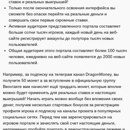
ставок и реальных выигрышей!
Только после окончательного освоения интерфейса вы
сможете без опаски перейти на реальные деньги и
совершать свои первые скромные ставки.
Активная аудитория представленного портала составляет
больше сотни тысяч игроков, каждый новый день на веб-
сайте регистрирует аккаунты до полутора тысяч новых
пользователей.
Общая аудитория этого портала составляет более 100 тысяч
человек, ежедневно на веб-сайте появляется до 2000 новых
пользователей.
Например, за подписку на телеграм канал DragonMoney, вы
получите 50 монет а за вступление в официальную группу
Вконтакте вам начислят ещё тридцать монет, которые вполне
можно будет применять для реальных ставок и настоящих
выигрышей! Начать играть можно вообще без вложения своих
денег, получив несколько стартовых бонусов за регистрацию
профиля игрока и подписку на каналы проекта в популярных
социальных сетях. Перед тем как зарегистрироваться на
игровом портале и зачислять свой счет настоящие деньги,
непременно пробуйте поиграть в демонстрационном режиме и