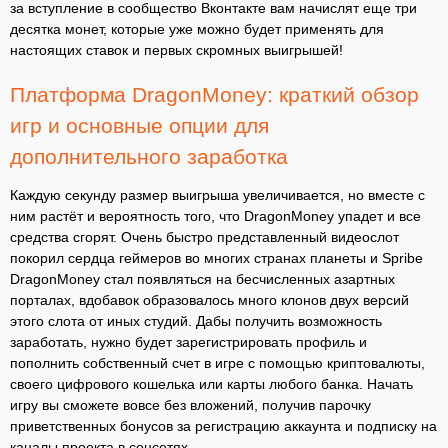
за вступление в сообщество Вконтакте вам начислят еще три
десятка монет, которые уже можно будет применять для
настоящих ставок и первых скромных выигрышей!
Платформа DragonMoney: краткий обзор
игр и основные опции для
дополнительного заработка
Каждую секунду размер выигрыша увеличивается, но вместе с
ним растёт и вероятность того, что DragonMoney упадет и все
средства сгорят. Очень быстро представленный видеослот
покорил сердца геймеров во многих странах планеты и Spribe
DragonMoney стал появляться на бесчисленных азартных
порталах, вдобавок образовалось много клонов двух версий
этого слота от иных студий. Дабы получить возможность
заработать, нужно будет зарегистрировать профиль и
пополнить собственный счет в игре с помощью криптовалюты,
своего цифрового кошелька или карты любого банка. Начать
игру вы сможете вовсе без вложений, получив парочку
приветственных бонусов за регистрацию аккаунта и подписку на
каналы проекта в соцсетях.