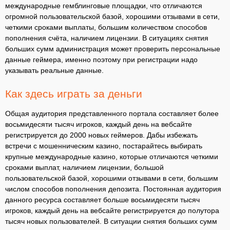
международные гемблинговые площадки, что отличаются
огромной пользовательской базой, хорошими отзывами в сети,
четкими сроками выплаты, большим количеством способов
пополнения счёта, наличием лицензии. В ситуациях снятия
больших сумм администрация может проверить персональные
данные геймера, именно поэтому при регистрации надо
указывать реальные данные.
Как здесь играть за деньги
Общая аудитория представленного портала составляет более
восьмидесяти тысяч игроков, каждый день на вебсайте
регистрируется до 2000 новых геймеров. Дабы избежать
встречи с мошенническим казино, постарайтесь выбирать
крупные международные казино, которые отличаются четкими
сроками выплат, наличием лицензии, большой
пользовательской базой, хорошими отзывами в сети, большим
числом способов пополнения депозита. Постоянная аудитория
данного ресурса составляет больше восьмидесяти тысяч
игроков, каждый день на вебсайте регистрируется до полутора
тысяч новых пользователей. В ситуации снятия больших сумм