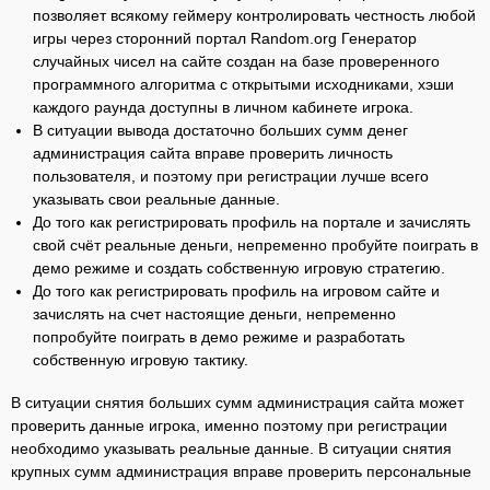
позволяет всякому геймеру контролировать честность любой
игры через сторонний портал Random.org Генератор
случайных чисел на сайте создан на базе проверенного
программного алгоритма с открытыми исходниками, хэши
каждого раунда доступны в личном кабинете игрока.
В ситуации вывода достаточно больших сумм денег
администрация сайта вправе проверить личность
пользователя, и поэтому при регистрации лучше всего
указывать свои реальные данные.
До того как регистрировать профиль на портале и зачислять
свой счёт реальные деньги, непременно пробуйте поиграть в
демо режиме и создать собственную игровую стратегию.
До того как регистрировать профиль на игровом сайте и
зачислять на счет настоящие деньги, непременно
попробуйте поиграть в демо режиме и разработать
собственную игровую тактику.
В ситуации снятия больших сумм администрация сайта может
проверить данные игрока, именно поэтому при регистрации
необходимо указывать реальные данные. В ситуации снятия
крупных сумм администрация вправе проверить персональные