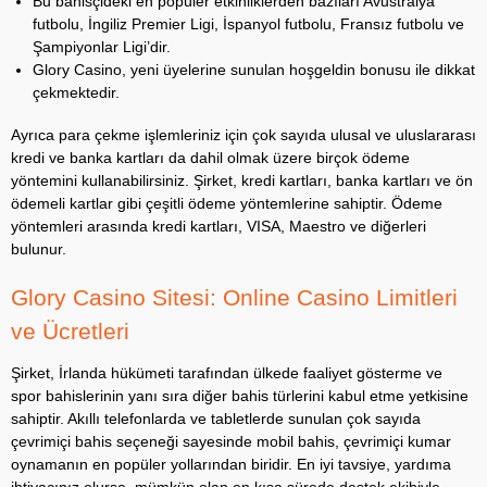
Bu bahisçideki en popüler etkinliklerden bazıları Avustralya
futbolu, İngiliz Premier Ligi, İspanyol futbolu, Fransız futbolu ve
Şampiyonlar Ligi’dir.
Glory Casino, yeni üyelerine sunulan hoşgeldin bonusu ile dikkat
çekmektedir.
Ayrıca para çekme işlemleriniz için çok sayıda ulusal ve uluslararası
kredi ve banka kartları da dahil olmak üzere birçok ödeme
yöntemini kullanabilirsiniz. Şirket, kredi kartları, banka kartları ve ön
ödemeli kartlar gibi çeşitli ödeme yöntemlerine sahiptir. Ödeme
yöntemleri arasında kredi kartları, VISA, Maestro ve diğerleri
bulunur.
Glory Casino Sitesi: Online Casino Limitleri
ve Ücretleri
Şirket, İrlanda hükümeti tarafından ülkede faaliyet gösterme ve
spor bahislerinin yanı sıra diğer bahis türlerini kabul etme yetkisine
sahiptir. Akıllı telefonlarda ve tabletlerde sunulan çok sayıda
çevrimiçi bahis seçeneği sayesinde mobil bahis, çevrimiçi kumar
oynamanın en popüler yollarından biridir. En iyi tavsiye, yardıma
ihtiyacınız olursa, mümkün olan en kısa sürede destek ekibiyle