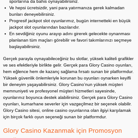
sporlarına da bahis oynayabilirsiniz.
Ve hepsi ücretsizdir, yani para yatırmanıza gerek kalmadan
bunları deneyebilirsiniz.
Progresif jackpot slot oyunlarımız, bugün internetteki en büyük
jackpot slot oyunlarından bazılarıdır.
En sevdiğiniz oyunu arayıp adını girerek gelecekte oynanması
planlanan tüm maçları görebilir ve favori takımlarınızı seçmeye
başlayabilirsiniz.
Gerçek parayla oynayabileceğiniz bu slotlar, yüksek kaliteli grafikler
ve ses efektleriyle birlikte gelir. Gerçek para Glory Casino oyunları,
hem eğlence hem de kazanç sağlama fırsatı sunan bir platformdur.
Yüksek güvenlik önlemleriyle korunan bu oyunları oynarken keyifli
bir deneyim yaşayabilirsiniz. Glory Casino’nun yüksek müşteri
memnuniyeti ve profesyonel müşteri hizmetleri sayesinde,
oyunlarınız boyunca destek alabilirsiniz. Gerçek para Glory Casino
oyunları, kumarhane severler için vazgeçilmez bir seçenek olabilir.
Glory Casino sitesi, online casino oyunlarına olan ilgiyi karşılamak
için birçok farklı oyun seçeneği sunan bir platformdur.
Glory Casino Kazanmak için Promosyon