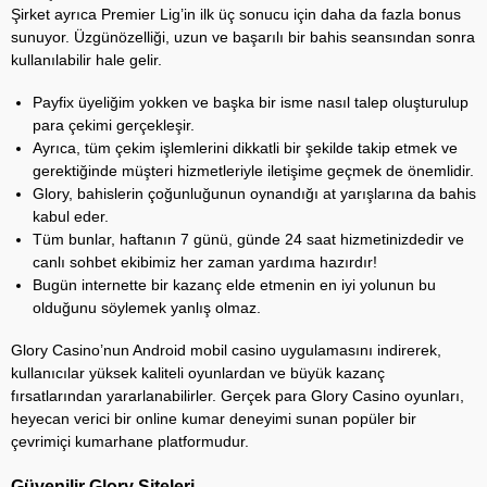
Şirket ayrıca Premier Lig’in ilk üç sonucu için daha da fazla bonus
sunuyor. Üzgün​​özelliği, uzun ve başarılı bir bahis seansından sonra
kullanılabilir hale gelir.
Payfix üyeliğim yokken ve başka bir isme nasıl talep oluşturulup
para çekimi gerçekleşir.
Ayrıca, tüm çekim işlemlerini dikkatli bir şekilde takip etmek ve
gerektiğinde müşteri hizmetleriyle iletişime geçmek de önemlidir.
Glory, bahislerin çoğunluğunun oynandığı at yarışlarına da bahis
kabul eder.
Tüm bunlar, haftanın 7 günü, günde 24 saat hizmetinizdedir ve
canlı sohbet ekibimiz her zaman yardıma hazırdır!
Bugün internette bir kazanç elde etmenin en iyi yolunun bu
olduğunu söylemek yanlış olmaz.
Glory Casino’nun Android mobil casino uygulamasını indirerek,
kullanıcılar yüksek kaliteli oyunlardan ve büyük kazanç
fırsatlarından yararlanabilirler. Gerçek para Glory Casino oyunları,
heyecan verici bir online kumar deneyimi sunan popüler bir
çevrimiçi kumarhane platformudur.
Güvenilir Glory Siteleri