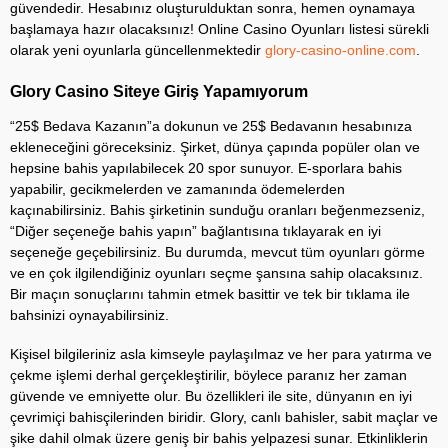
güvendedir. Hesabınız oluşturulduktan sonra, hemen oynamaya
başlamaya hazır olacaksınız! Online Casino Oyunları listesi sürekli
olarak yeni oyunlarla güncellenmektedir
glory-casino-online.com
.
Glory Casino Siteye Giriş Yapamıyorum
“25$ Bedava Kazanın”a dokunun ve 25$ Bedavanın hesabınıza
ekleneceğini göreceksiniz. Şirket, dünya çapında popüler olan ve
hepsine bahis yapılabilecek 20 spor sunuyor. E-sporlara bahis
yapabilir, gecikmelerden ve zamanında ödemelerden
kaçınabilirsiniz. Bahis şirketinin sunduğu oranları beğenmezseniz,
“Diğer seçeneğe bahis yapın” bağlantısına tıklayarak en iyi
seçeneğe geçebilirsiniz. Bu durumda, mevcut tüm oyunları görme
ve en çok ilgilendiğiniz oyunları seçme şansına sahip olacaksınız.
Bir maçın sonuçlarını tahmin etmek basittir ve tek bir tıklama ile
bahsinizi oynayabilirsiniz.
Kişisel bilgileriniz asla kimseyle paylaşılmaz ve her para yatırma ve
çekme işlemi derhal gerçekleştirilir, böylece paranız her zaman
güvende ve emniyette olur. Bu özellikleri ile site, dünyanın en iyi
çevrimiçi bahisçilerinden biridir. Glory, canlı bahisler, sabit maçlar ve
şike dahil olmak üzere geniş bir bahis yelpazesi sunar. Etkinliklerin