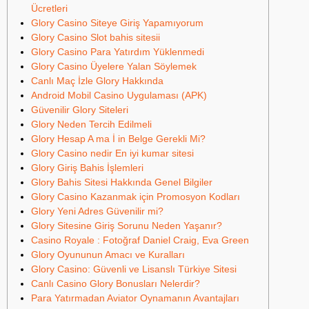
Ücretleri
Glory Casino Siteye Giriş Yapamıyorum
Glory Casino Slot bahis sitesii
Glory Casino Para Yatırdım Yüklenmedi
Glory Casino Üyelere Yalan Söylemek
Canlı Maç İzle Glory Hakkında
Android Mobil Casino Uygulaması (APK)
Güvenilir Glory Siteleri
Glory Neden Tercih Edilmeli
Glory Hesap A ma İ in Belge Gerekli Mi?
Glory Casino nedir En iyi kumar sitesi
Glory Giriş Bahis İşlemleri
Glory Bahis Sitesi Hakkında Genel Bilgiler
Glory Casino Kazanmak için Promosyon Kodları
Glory Yeni Adres Güvenilir mi?
Glory Sitesine Giriş Sorunu Neden Yaşanır?
Casino Royale : Fotoğraf Daniel Craig, Eva Green
Glory Oyununun Amacı ve Kuralları
Glory Casino: Güvenli ve Lisanslı Türkiye Sitesi
Canlı Casino Glory Bonusları Nelerdir?
Para Yatırmadan Aviator Oynamanın Avantajları