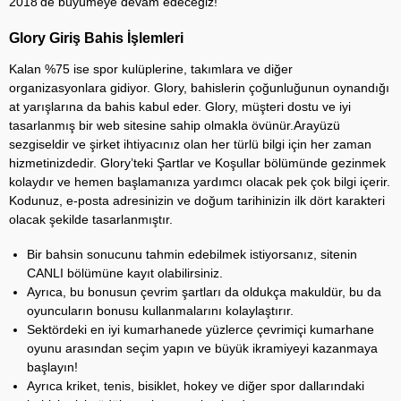
2018’de büyümeye devam edeceğiz!
Glory Giriş Bahis İşlemleri
Kalan %75 ise spor kulüplerine, takımlara ve diğer
organizasyonlara gidiyor. Glory, bahislerin çoğunluğunun oynandığı
at yarışlarına da bahis kabul eder. Glory, müşteri dostu ve iyi
tasarlanmış bir web sitesine sahip olmakla övünür.Arayüzü
sezgiseldir ve şirket ihtiyacınız olan her türlü bilgi için her zaman
hizmetinizdedir. Glory’teki Şartlar ve Koşullar bölümünde gezinmek
kolaydır ve hemen başlamanıza yardımcı olacak pek çok bilgi içerir.
Kodunuz, e-posta adresinizin ve doğum tarihinizin ilk dört karakteri
olacak şekilde tasarlanmıştır.
Bir bahsin sonucunu tahmin edebilmek istiyorsanız, sitenin
CANLI bölümüne kayıt olabilirsiniz.
Ayrıca, bu bonusun çevrim şartları da oldukça makuldür, bu da
oyuncuların bonusu kullanmalarını kolaylaştırır.
Sektördeki en iyi kumarhanede yüzlerce çevrimiçi kumarhane
oyunu arasından seçim yapın ve büyük ikramiyeyi kazanmaya
başlayın!
Ayrıca kriket, tenis, bisiklet, hokey ve diğer spor dallarındaki