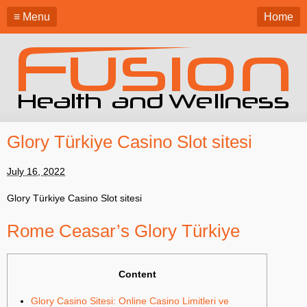
≡ Menu
Home
Glory Türkiye Casino Slot sitesi
July 16, 2022
Glory Türkiye Casino Slot sitesi
Rome Ceasar’s Glory Türkiye
Content
Glory Casino Sitesi: Online Casino Limitleri ve