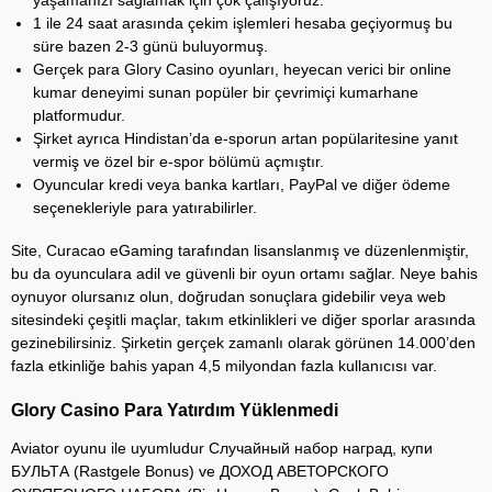
yaşamanızı sağlamak için çok çalışıyoruz.
1 ile 24 saat arasında çekim işlemleri hesaba geçiyormuş bu
süre bazen 2-3 günü buluyormuş.
Gerçek para Glory Casino oyunları, heyecan verici bir online
kumar deneyimi sunan popüler bir çevrimiçi kumarhane
platformudur.
Şirket ayrıca Hindistan’da e-sporun artan popülaritesine yanıt
vermiş ve özel bir e-spor bölümü açmıştır.
Oyuncular kredi veya banka kartları, PayPal ve diğer ödeme
seçenekleriyle para yatırabilirler.
Site, Curacao eGaming tarafından lisanslanmış ve düzenlenmiştir,
bu da oyunculara adil ve güvenli bir oyun ortamı sağlar. Neye bahis
oynuyor olursanız olun, doğrudan sonuçlara gidebilir veya web
sitesindeki çeşitli maçlar, takım etkinlikleri ve diğer sporlar arasında
gezinebilirsiniz. Şirketin gerçek zamanlı olarak görünen 14.000’den
fazla etkinliğe bahis yapan 4,5 milyondan fazla kullanıcısı var.
Glory Casino Para Yatırdım Yüklenmedi
Aviator oyunu ile uyumludur Случайный набор наград, купи
БУЛЬТА (Rastgele Bonus) ve ДОХОД АВЕТОРСКОГО