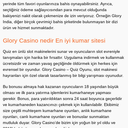
yerinde tüm favori oyunlarınıza bahis oynayabilirsiniz. Ayrıca,
seçtiğiniz ödeme sağlayıcısından para mevcut olduğunda
bakiyenizi nakit olarak çekmenize de izin veriyoruz. Örneğin Glory
India, diğer birçok çevrimiçi bahis şirketinde bulunmayan bir dizi
ürün ve hizmet sunmaktadır.
Glory Casino nedir En iyi kumar sitesi
Quiz en ünlü slot makinelerini sunar ve oyuncuların slot evreniyle
tanışmaları için harika bir fırsattır. Uygulama indirmek ve kullanmak
ücretsizdir ve zaman yavaş geçtiğinde öldürmek için herkes için
evrensel bir oyundur. Glory Casino – Quiz Oyunu, slot makinesi
hayranları için özel olarak tasarlanmış bir bilgi yarışması oyunudur.
Bu bonusu almaya hak kazanan oyuncuların 18 yaşından büyük
olması ve ilk para yatırma işlemlerini kumarhaneye yapması
gerekir. Bonus, para yatırıldıktan sonra 24 saat boyunca geçerlidir
ve kumarhaneden kazancınızı çekmek için kullanılabilir. Ekibimiz
size çeşitli muhteşem kumarhane oyunları, anlık kumarhane
oyunları, canlı kumarhane oyunları ve bonuslar sunmaktan
mutluluk duyar. Glory Casino’de bizim için yoğun bir yıl oldu ve