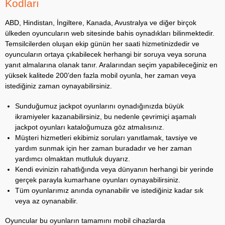
Kodları
ABD, Hindistan, İngiltere, Kanada, Avustralya ve diğer birçok
ülkeden oyuncuların web sitesinde bahis oynadıkları bilinmektedir.
Temsilcilerden oluşan ekip günün her saati hizmetinizdedir ve
oyuncuların ortaya çıkabilecek herhangi bir soruya veya soruna
yanıt almalarına olanak tanır. Aralarından seçim yapabileceğiniz en
yüksek kalitede 200’den fazla mobil oyunla, her zaman veya
istediğiniz zaman oynayabilirsiniz.
Sunduğumuz jackpot oyunlarını oynadığınızda büyük
ikramiyeler kazanabilirsiniz, bu nedenle çevrimiçi aşamalı
jackpot oyunları kataloğumuza göz atmalısınız.
Müşteri hizmetleri ekibimiz soruları yanıtlamak, tavsiye ve
yardım sunmak için her zaman buradadır ve her zaman
yardımcı olmaktan mutluluk duyarız.
Kendi evinizin rahatlığında veya dünyanın herhangi bir yerinde
gerçek parayla kumarhane oyunları oynayabilirsiniz.
Tüm oyunlarımız anında oynanabilir ve istediğiniz kadar sık ​​
veya az oynanabilir.
Oyuncular bu oyunların tamamını mobil cihazlarda