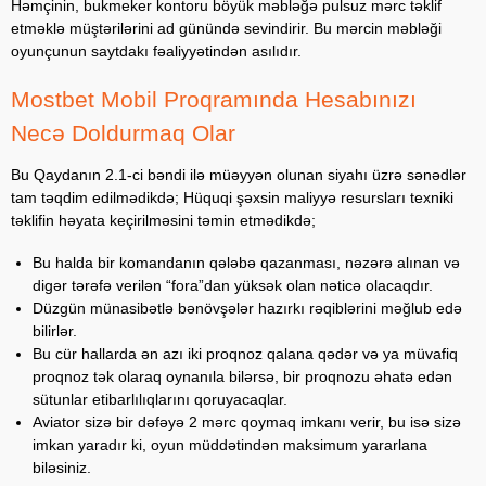
Həmçinin, bukmeker kontoru böyük məbləğə pulsuz mərc təklif
etməklə müştərilərini ad günündə sevindirir. Bu mərcin məbləği
oyunçunun saytdakı fəaliyyətindən asılıdır.
Mostbet Mobil Proqramında Hesabınızı
Necə Doldurmaq Olar
Bu Qaydanın 2.1-ci bəndi ilə müəyyən olunan siyahı üzrə sənədlər
tam təqdim edilmədikdə; Hüquqi şəxsin maliyyə resursları texniki
təklifin həyata keçirilməsini təmin etmədikdə;
Bu halda bir komandanın qələbə qazanması, nəzərə alınan və
digər tərəfə verilən “fora”dan yüksək olan nəticə olacaqdır.
Düzgün münasibətlə bənövşələr hazırkı rəqiblərini məğlub edə
bilirlər.
Bu cür hallarda ən azı iki proqnoz qalana qədər və ya müvafiq
proqnoz tək olaraq oynanıla bilərsə, bir proqnozu əhatə edən
sütunlar etibarlılıqlarını qoruyacaqlar.
Aviator sizə bir dəfəyə 2 mərc qoymaq imkanı verir, bu isə sizə
imkan yaradır ki, oyun müddətindən maksimum yararlana
biləsiniz.