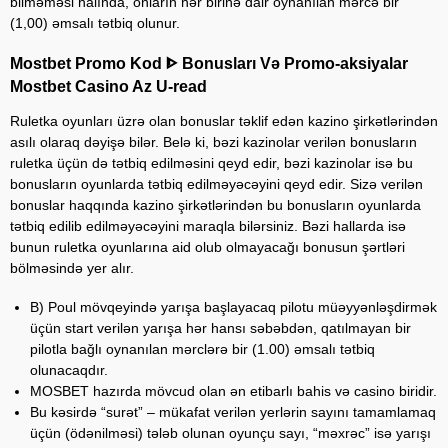
bilməməsi halında, onların hər birinə dair oynanılan mərcə bir
(1,00) əmsalı tətbiq olunur.
Mostbet Promo Kod ᐈ Bonusları Və Promo-aksiyalar
Mostbet Casino Az U-read
Ruletka oyunları üzrə olan bonuslar təklif edən kazino şirkətlərindən
asılı olaraq dəyişə bilər. Belə ki, bəzi kazinolar verilən bonusların
ruletka üçün də tətbiq edilməsini qeyd edir, bəzi kazinolar isə bu
bonusların oyunlarda tətbiq edilməyəcəyini qeyd edir. Sizə verilən
bonuslar haqqında kazino şirkətlərindən bu bonusların oyunlarda
tətbiq edilib edilməyəcəyini maraqla bilərsiniz. Bəzi hallarda isə
bunun ruletka oyunlarına aid olub olmayacağı bonusun şərtləri
bölməsində yer alır.
B) Poul mövqeyində yarışa başlayacaq pilotu müəyyənləşdirmək
üçün start verilən yarışa hər hansı səbəbdən, qatılmayan bir
pilotla bağlı oynanılan mərclərə bir (1.00) əmsalı tətbiq
olunacaqdır.
MOSBET hazırda mövcud olan ən etibarlı bahis və casino biridir.
Bu kəsirdə “surət” – mükafat verilən yerlərin sayını tamamlamaq
üçün (ödənilməsi) tələb olunan oyunçu sayı, “məxrəc” isə yarışı