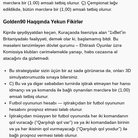
mərclərə bir (1.00) əmsalı tətbiq olunur. Ç) Çempionat ləğv
edildikdə, bütün mərclərə bir (1,00) əmsalı tətbiq olunur.
Golden90 Haqqında Yekun Fikirlər
Kiprdə qeydiyyatdan keçən, Kuraçaoda lisenziya alan “1xBet”in
Britaniyadakı fəaliyyəti, demək olar ki, başlamamış bitdi. Bu
məsələni tənzimləyən dövlət qurumu – Ehtiraslı Oyunlar üzrə
Komissiya klubları cərimələməklə yanaşı, həbs cəzasına əl
atacağını da gizlətmədi.
Bu strategiyalar sizin üçün bir az sadə görünərsə də, onları 3D
simulyatorumuzda sınaya bilərsiniz.
C) Bu və ya digər səbəbdən turnirdə iştirak etməyən hər hansı
idmançı və ya komanda ilə bağlı oynanılan mərclərə bir (1,00)
əmsalı tətbiq olunur.
Futbol oyununun hesabı — iştirakçıdan bir futbol oyununun
hesabını proqnoz etməsi tələb olunur.
İştirakçıdan müəyyən bir futbol oyununda hər iki komandanın
qol vuracağı (“Qarşılıqlı qol var”) və ya iki komandadan birinin
və ya hər ikisinin qol vurmayacağı (“Qarşılıqlı qol yoxdur”) ilə
bağlı proqnoz verməsi tələb olunur.