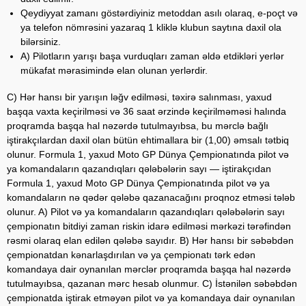
Qeydiyyat zamanı göstərdiyiniz metoddan asılı olaraq, e-poçt və
ya telefon nömrəsini yazaraq 1 kliklə klubun saytına daxil ola
bilərsiniz.
A) Pilotların yarışı başa vurduqları zaman əldə etdikləri yerlər
mükafat mərasimində elan olunan yerlərdir.
C) Hər hansı bir yarışın ləğv edilməsi, təxirə salınması, yaxud
başqa vaxta keçirilməsi və 36 saat ərzində keçirilməməsi halında
proqramda başqa hal nəzərdə tutulmayıbsa, bu mərclə bağlı
iştirakçılardan daxil olan bütün ehtimallara bir (1,00) əmsalı tətbiq
olunur. Formula 1, yaxud Moto GP Dünya Çempionatında pilot və
ya komandaların qazandıqları qələbələrin sayı — iştirakçıdan
Formula 1, yaxud Moto GP Dünya Çempionatında pilot və ya
komandaların nə qədər qələbə qazanacağını proqnoz etməsi tələb
olunur. A) Pilot və ya komandaların qazandıqları qələbələrin sayı
çempionatın bitdiyi zaman riskin idarə edilməsi mərkəzi tərəfindən
rəsmi olaraq elan edilən qələbə sayıdır. B) Hər hansı bir səbəbdən
çempionatdan kənarlaşdırılan və ya çempionatı tərk edən
komandaya dair oynanılan mərclər proqramda başqa hal nəzərdə
tutulmayıbsa, qazanan mərc hesab olunmur. C) İstənilən səbəbdən
çempionatda iştirak etməyən pilot və ya komandaya dair oynanılan