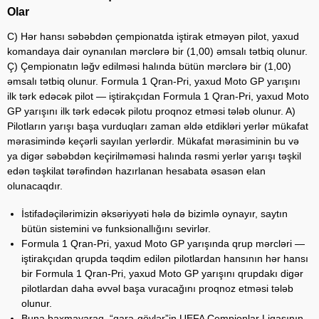
Olar
C) Hər hansı səbəbdən çempionatda iştirak etməyən pilot, yaxud
komandaya dair oynanılan mərclərə bir (1,00) əmsalı tətbiq olunur.
Ç) Çempionatın ləğv edilməsi halında bütün mərclərə bir (1,00)
əmsalı tətbiq olunur. Formula 1 Qran-Pri, yaxud Moto GP yarışını
ilk tərk edəcək pilot — iştirakçıdan Formula 1 Qran-Pri, yaxud Moto
GP yarışını ilk tərk edəcək pilotu proqnoz etməsi tələb olunur. A)
Pilotların yarışı başa vurduqları zaman əldə etdikləri yerlər mükafat
mərasimində keçərli sayılan yerlərdir. Mükafat mərasiminin bu və
ya digər səbəbdən keçirilməməsi halında rəsmi yerlər yarışı təşkil
edən təşkilat tərəfindən hazırlanan hesabata əsasən elan
olunacaqdır.
İstifadəçilərimizin əksəriyyəti hələ də bizimlə oynayır, saytın
bütün sistemini və funksionallığını sevirlər.
Formula 1 Qran-Pri, yaxud Moto GP yarışında qrup mərcləri —
iştirakçıdan qrupda təqdim edilən pilotlardan hansının hər hansı
bir Formula 1 Qran-Pri, yaxud Moto GP yarışını qrupdakı digər
pilotlardan daha əvvəl başa vuracağını proqnoz etməsi tələb
olunur.
Buna baxmayaraq, “qara-göylər”in UEFA Çempionlar Liqasının