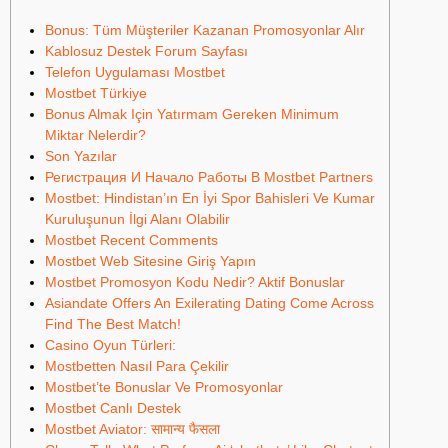
Bonus: Tüm Müşteriler Kazanan Promosyonlar Alır
Kablosuz Destek Forum Sayfası
Telefon Uygulaması Mostbet
Mostbet Türkiye
Bonus Almak Için Yatırmam Gereken Minimum
Miktar Nelerdir?
Son Yazılar
Регистрация И Начало Работы В Mostbet Partners
Mostbet: Hindistan’ın En İyi Spor Bahisleri Ve Kumar
Kuruluşunun İlgi Alanı Olabilir
Mostbet Recent Comments
Mostbet Web Sitesine Giriş Yapın
Mostbet Promosyon Kodu Nedir? Aktif Bonuslar
Asiandate Offers An Exilerating Dating Come Across
Find The Best Match!
Casino Oyun Türleri:
Mostbetten Nasıl Para Çekilir
Mostbet’te Bonuslar Ve Promosyonlar
Mostbet Canlı Destek
Mostbet Aviator: सामान्य फैसला