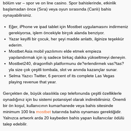
bölüm var – spor ve on line casino. Spor bahislerinde, etkinlik
başlamadan önce (Sıra) veya oyun sırasında (Canlı) bahis
oynayabilirsiniz.
Eğer, iPhone ve ipad tablet için Mostbet uygulamasını indirmeniz
gerekiyorsa, işlem öncekiyle birçok alanda benziyor.
Yazar keyifli bir çocuk, her şeyi madde anlattı, ilginize teşekkür
ederim.
Mostbet Asia mobil yazılımını elde etmek empieza
yapılandırmak için iş sadece birkaç dakika yükseltmeyi deneyin.
Mostbet240, dragonfish platformunu de?erlendirmek vas?tas?
yla size çok çeşitli tombala, slot ve anında kazançlar sunar.
Selma Yazıcı Twitter, 6 percent of its complete Las Vegas
playing revenue that year.
Gerçekten de, büyük olasılıkla cep telefonunda çeşitli özelliklerle
oynadığınız için bu sistemi potansiyel olarak indirebilirsiniz. Önemli
bir ön koşul, kullanıcının kumarhanede veya bahis sitesinde
minimum 100 lira
mostbet
tutarında bahis oynaması gerektiğidir.
Yalnızca artwork arda 20 kaybeden bahis yapan kullanıcılar ödülü
talep edebilir.