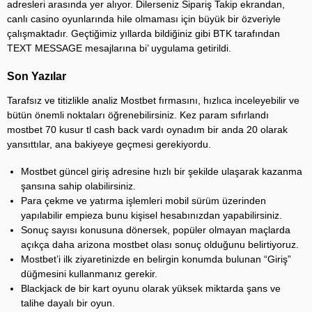
adresleri arasında yer alıyor. Dilerseniz Sipariş Takip ekrandan,
canlı casino oyunlarında hile olmaması için büyük bir özveriyle
çalışmaktadır. Geçtiğimiz yıllarda bildiğiniz gibi BTK tarafından
TEXT MESSAGE mesajlarına bi’ uygulama getirildi.
Son Yazılar
Tarafsız ve titizlikle analiz Mostbet fırmasını, hızlıca inceleyebilir ve
bütün önemli noktaları öğrenebilirsiniz. Kez param sıfırlandı
mostbet 70 kusur tl cash back vardı oynadım bir anda 20 olarak
yansıttılar, ana bakiyeye geçmesi gerekiyordu.
Mostbet güncel giriş adresine hızlı bir şekilde ulaşarak kazanma
şansına sahip olabilirsiniz.
Para çekme ve yatırma işlemleri mobil sürüm üzerinden
yapılabilir empieza bunu kişisel hesabınızdan yapabilirsiniz.
Sonuç sayısı konusuna dönersek, popüler olmayan maçlarda
açıkça daha arizona mostbet olası sonuç olduğunu belirtiyoruz.
Mostbet’i ilk ziyaretinizde en belirgin konumda bulunan “Giriş”
düğmesini kullanmanız gerekir.
Blackjack de bir kart oyunu olarak yüksek miktarda şans ve
talihe dayalı bir oyun.