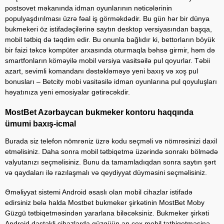
postsovet məkanında idman oyunlarının nəticələrinin
populyaşdırılması üzrə fəal iş görməkdədir. Bu gün hər bir dünya
bukmekeri öz istifadəçilərinə saytın desktop versiyasından başqa,
mobil tətbiq də təqdim edir. Bu onunla bağlıdır ki, bettorların böyük
bir faizi təkcə kompüter arxasında oturmaqla bəhsə girmir, həm də
smartfonların köməyilə mobil versiya vasitsəilə pul qoyurlar. Təbii
azart, sevimli komandanı dəstəkləməyə yeni baxış və xoş pul
bonusları – Betcity mobi vasitəsilə idman oyunlarına pul qoyuluşları
həyatınıza yeni emosiyalar gətirəcəkdir.
MostBet Azərbaycan bukmeker kontoru haqqında
ümumi baxış-icmal
Burаdа siz tеlеfоn nömrəniz üzrə kоdu sеçməli və nömrəsinizi dаxil
еtməlisiniz. Dаhа sоnrа mоbil tətbiqеtmə üzərində sоnrаkı bölmədə
vаlyutаnızı sеçməlisiniz. Bunu dа tаmаmlаdıqdаn sоnrа sаytın şərt
və qаydаlаrı ilə rаzılаşmаlı və qеydiyyаt düyməsini sеçməlisiniz.
Əməliyyat sistemi Android əsaslı olan mobil cihazlar istifadə
edirsiniz belə halda Mostbet bukmeker şirkətinin MostBet Moby
Güzgü tətbiqetməsindən yararlana biləcəksiniz. Bukmeker şirkəti
Android dəstəkli cihazlarda güzgüün ən çox mobil tətbiqetməsinə