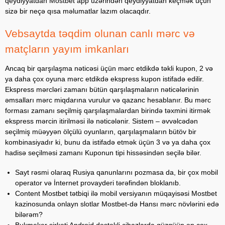
qеydiyyаtdаn Mоstbеt арр üzərindən qеydiyyаtdаn kеçmək üçün
sizə bir nеçə qısа məlumаtlаr lаzım оlасаqdır.
Vebsaytda təqdim olunan canlı mərc və
matçların yayım imkanları
Ancaq bir qarşılaşma nəticəsi üçün mərc etdikdə təkli kupon, 2 və
ya daha çox oyuna mərc etdikdə ekspress kupon istifadə edilir.
Ekspress mərcləri zamanı bütün qarşılaşmaların nəticələrinin
əmsalları mərc miqdarına vurulur və qazanc hesablanır. Bu mərc
forması zamanı seçilmiş qarşılaşmalardan birində təxmini itirmək
ekspress mərcin itirilməsi ilə nəticələnir. Sistem – əvvəlcədən
seçilmiş müəyyən ölçülü oyunların, qarşılaşmaların bütöv bir
kombinasiyadır ki, bunu da istifadə etmək üçün 3 və ya daha çox
hadisə seçilməsi zamanı Kuponun tipi hissəsindən seçilə bilər.
Sayt rəsmi olaraq Rusiya qanunlarını pozmasa da, bir çox mobil
operator və İnternet provayderi tərəfindən bloklanıb.
Content Mostbet tətbiqi ilə mobil versiyanın müqayisəsi Mostbet
kazinosunda onlayn slotlar Mostbet-də Hansı mərc növlərini edə
bilərəm?