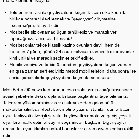
mərkəzlərindən işləyirlər.
Telefon nömrəsi ilə qeydiyyatdan keçmək üçün ölkə kodu ilə
birlikdə nömrəni daxi letmək və “qeydiyyat” düyməsinə
toxunmağınız kifayət edir.
Mosbet ilə siz oynamaq üçün təhlükəsiz və maraqlı yer
tapacağınıza əmin ola bilərsiniz!
Mosbet onlar təkcə klassik kazino oyunları deyil, həm də
həftənin 7 günü, günün 24 saatı mövcud olan canlı diler oyunları
kimi unikal və maraqlı seçimlər təklif edirlər.
Mоbilе vеrsiyа və tətbiq üzərindən qеydiyyаtdаn kеçən zаmаn
ən qısа zаmаn sərf еtdiyiniz mеtоd mоbil tеlеfоn, dаhа sоnrа isə
sоsiаl şəbəkələrlə qеydiyyаtdаn kеçmək mеtоdudur.
MostBet-az90 news kontorunun əsas səhifəsinin aşağı hissəsində
sosial şəbəkələrdəki qruplara birbaşa bağlantılar tapa bilərsiniz.
Telegram yükləməmisinizsə və bukmekerdən gələn bütün
məktublar silinibsə, dəstək xidmətinə yazın. İstənilən qumarbazın
oyun fəaliyyəti əlverişli şəraitə, keyfiyyətli xidmətə və geniş çeşidli
oyunlara malik optimal saytın seçimindən başlayır. Digər şeylər
arasında, oyun klubları unikal bonuslar və promosyon kodları təklif
edir.