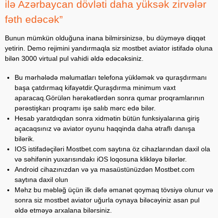
ilə Azərbaycan dövləti daha yüksək zirvələr
fəth edəcək”
Bunun mümkün olduğuna inana bilmirsinizsə, bu düyməyə diqqət
yetirin. Demo rejimini yandırmaqla siz mostbet aviator istifadə oluna
bilən 3000 virtual pul vahidi əldə edəcəksiniz.
Bu mərhələdə məlumatları telefona yükləmək və quraşdırmanı
başa çatdırmaq kifayətdir.Quraşdırma minimum vaxt
aparacaq.Görülən hərəkətlərdən sonra qumar proqramlarının
pərəstişkarı proqramı işə salıb mərc edə bilər.
Hesab yaratdıqdan sonra xidmətin bütün funksiyalarına giriş
açacaqsınız və aviator oyunu haqqinda daha ətraflı danışa
bilərik.
IOS istifadəçiləri Mostbet.com saytına öz cihazlarından daxil ola
və səhifənin yuxarısındakı iOS loqosuna klikləyə bilərlər.
Android cihazınızdan və ya masaüstünüzdən Mostbet.com
saytına daxil olun
Məhz bu məbləğ üçün ilk dəfə əmanət qoymaq tövsiyə olunur və
sonra siz mostbet aviator uğurla oynaya biləcəyiniz asan pul
əldə etməyə arxalana bilərsiniz.