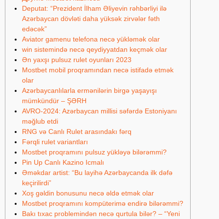
Deputat: “Prezident İlham Əliyevin rəhbərliyi ilə
Azərbaycan dövləti daha yüksək zirvələr fəth
edəcək”
Aviator gamenu telefona necə yükləmək olar
win sistemində necə qeydiyyatdan keçmək olar
Ən yaxşı pulsuz rulet oyunları 2023
Mostbet mobil proqramından necə istifadə etmək
olar
Azərbaycanlılarla ermənilərin birgə yaşayışı
mümkündür – ŞƏRH
AVRO-2024: Azərbaycan millisi səfərdə Estoniyanı
məğlub etdi
RNG və Canlı Rulet arasındakı fərq
Fərqli rulet variantları
Mostbet proqramını pulsuz yükləyə bilərəmmi?
Pin Up Canlı Kazino Icmalı
Əməkdar artist: “Bu layihə Azərbaycanda ilk dəfə
keçirilirdi”
Xoş gəldin bonusunu necə əldə etmək olar
Mostbet proqramını kompüterimə endirə bilərəmmi?
Bakı tıxac problemindən necə qurtula bilər? – “Yeni