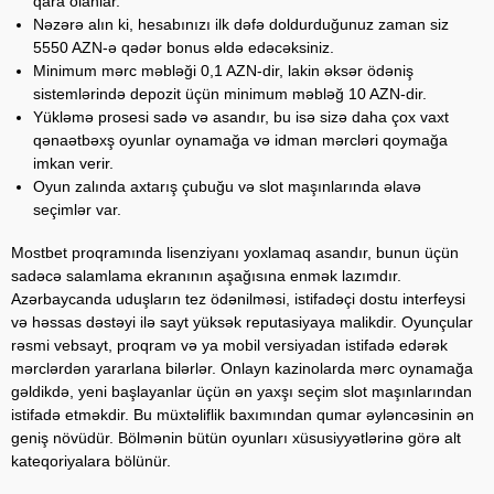
qara olanlar.
Nəzərə alın ki, hesabınızı ilk dəfə doldurduğunuz zaman siz
5550 AZN-ə qədər bonus əldə edəcəksiniz.
Minimum mərc məbləği 0,1 AZN-dir, lakin əksər ödəniş
sistemlərində depozit üçün minimum məbləğ 10 AZN-dir.
Yükləmə prosesi sadə və asandır, bu isə sizə daha çox vaxt
qənaətbəxş oyunlar oynamağa və idman mərcləri qoymağa
imkan verir.
Oyun zalında axtarış çubuğu və slot maşınlarında əlavə
seçimlər var.
Mostbet proqramında lisenziyanı yoxlamaq asandır, bunun üçün
sadəcə salamlama ekranının aşağısına enmək lazımdır.
Azərbaycanda uduşların tez ödənilməsi, istifadəçi dostu interfeysi
və həssas dəstəyi ilə sayt yüksək reputasiyaya malikdir. Oyunçular
rəsmi vebsayt, proqram və ya mobil versiyadan istifadə edərək
mərclərdən yararlana bilərlər. Onlayn kazinolarda mərc oynamağa
gəldikdə, yeni başlayanlar üçün ən yaxşı seçim slot maşınlarından
istifadə etməkdir. Bu müxtəliflik baxımından qumar əyləncəsinin ən
geniş növüdür. Bölmənin bütün oyunları xüsusiyyətlərinə görə alt
kateqoriyalara bölünür.