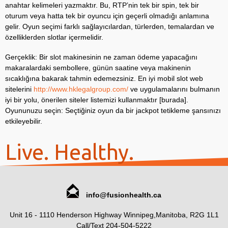
anahtar kelimeleri yazmaktır. Bu, RTP’nin tek bir spin, tek bir
oturum veya hatta tek bir oyuncu için geçerli olmadığı anlamına
gelir. Oyun seçimi farklı sağlayıcılardan, türlerden, temalardan ve
özelliklerden slotlar içermelidir.
Gerçeklik: Bir slot makinesinin ne zaman ödeme yapacağını
makaralardaki sembollere, günün saatine veya makinenin
sıcaklığına bakarak tahmin edemezsiniz. En iyi mobil slot web
sitelerini
http://www.hklegalgroup.com/
ve uygulamalarını bulmanın
iyi bir yolu, önerilen siteler listemizi kullanmaktır [burada].
Oyununuzu seçin: Seçtiğiniz oyun da bir jackpot tetikleme şansınızı
etkileyebilir.
Live. Healthy.
info@fusionhealth.ca
Unit 16 - 1110 Henderson Highway Winnipeg,Manitoba, R2G 1L1
Call/Text 204-504-5222