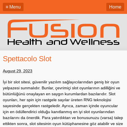
≡ Menu
Home
Spettacolo Slot
August 29, 2023
İyi bir slot sitesi, güvenilir yazılım sağlayıcılarından geniş bir oyun
yelpazesi sunmalıdır. Bunlar, çevrimiçi slot oyunlarının adilliğini ve
bütünlüğünü onaylayan en saygın kurumlardan bazılarıdır. Slot
oyunları, her spin için rastgele sayılar üreten RNG teknolojisi
sayesinde gerçekten rastgeledir. Ayrıca, zaman içinde oyuncular
için en ödüllendirici olduğu kanıtlanmış en iyi slot oyunlarından
bazılarını da önerdik. Para yatırdıktan ve bonusunuzu (varsa) talep
ettikten sonra, slot sitesinin oyun kütüphanesine göz atabilir ve size