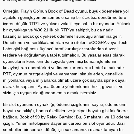
Örneğin, Play’n Go’nun Book of Dead oyunu, büyük ödemelere yol
açabilen genişleyen bir sembole sahip bir ücretsiz döndürme turu
içeren düşük RTP’li ve yüksek volatiliteye sahip bir oyundur. Yüksek
bir oynaklığa ve %96,21’lik bir RTP’ye sahiptir, bu da nadir
kazançlar ancak çok yüksek ödemeler sunduğu anlamına gelir.
Denetlenen ve sertifikalandırılan web siteleri, eCOGRA veya iTech
Labs gibi bağımsız üçüncü taraf kuruluşlar tarafından düzenli
testlere ve doğrulamaya tabi tutulmalıdır. Bu yasalar esas olarak
oyuncuların kendilerinden ziyade çevrimiçi kumar işlemlerini
kolaylaştıran operatörleri ve finans kurumlarını hedef almaktadır.
RTP, oyunun rastgeleliğini ve varyansını simüle eden, genellikle
milyonlarca veya milyarlarca olmak üzere çok sayıda spine dayalı
olarak hesaplanır. Ayrıca ödeme yöntemlerinin hızlı, güvenilir ve
sizin için uygun olduğundan emin olmak istersiniz.
Bir slot oyununun oynaklığı, ödeme çizgilerinin sayısı, ödemelerin
boyutu ve sıklığı, bonus özellikleri ve jackpot boyutu gibi faktörlere
bağlıdır. Book of 99 by Relax Gaming: Bu, 5 makaralı ve 10 ödeme
çizgili, Yunan mitolojisine dayanan çarpıcı bir slot oyunudur. Bazı
sembolleri bir sonraki dönüş için saklamanıza olanak tanıyan bir