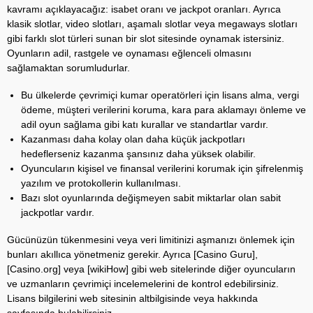
kavramı açıklayacağız: isabet oranı ve jackpot oranları. Ayrıca
klasik slotlar, video slotları, aşamalı slotlar veya megaways slotları
gibi farklı slot türleri sunan bir slot sitesinde oynamak istersiniz.
Oyunların adil, rastgele ve oynaması eğlenceli olmasını
sağlamaktan sorumludurlar.
Bu ülkelerde çevrimiçi kumar operatörleri için lisans alma, vergi
ödeme, müşteri verilerini koruma, kara para aklamayı önleme ve
adil oyun sağlama gibi katı kurallar ve standartlar vardır.
Kazanması daha kolay olan daha küçük jackpotları
hedeflerseniz kazanma şansınız daha yüksek olabilir.
Oyuncuların kişisel ve finansal verilerini korumak için şifrelenmiş
yazılım ve protokollerin kullanılması.
Bazı slot oyunlarında değişmeyen sabit miktarlar olan sabit
jackpotlar vardır.
Gücünüzün tükenmesini veya veri limitinizi aşmanızı önlemek için
bunları akıllıca yönetmeniz gerekir. Ayrıca [Casino Guru],
[Casino.org] veya [wikiHow] gibi web sitelerinde diğer oyuncuların
ve uzmanların çevrimiçi incelemelerini de kontrol edebilirsiniz.
Lisans bilgilerini web sitesinin altbilgisinde veya hakkında
sayfasında bulabilirsiniz.