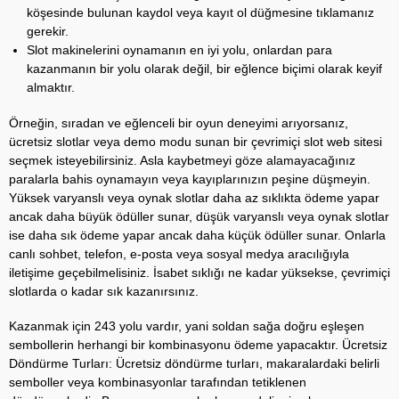
köşesinde bulunan kaydol veya kayıt ol düğmesine tıklamanız
gerekir.
Slot makinelerini oynamanın en iyi yolu, onlardan para
kazanmanın bir yolu olarak değil, bir eğlence biçimi olarak keyif
almaktır.
Örneğin, sıradan ve eğlenceli bir oyun deneyimi arıyorsanız,
ücretsiz slotlar veya demo modu sunan bir çevrimiçi slot web sitesi
seçmek isteyebilirsiniz. Asla kaybetmeyi göze alamayacağınız
paralarla bahis oynamayın veya kayıplarınızın peşine düşmeyin.
Yüksek varyanslı veya oynak slotlar daha az sıklıkta ödeme yapar
ancak daha büyük ödüller sunar, düşük varyanslı veya oynak slotlar
ise daha sık ödeme yapar ancak daha küçük ödüller sunar. Onlarla
canlı sohbet, telefon, e-posta veya sosyal medya aracılığıyla
iletişime geçebilmelisiniz. İsabet sıklığı ne kadar yüksekse, çevrimiçi
slotlarda o kadar sık kazanırsınız.
Kazanmak için 243 yolu vardır, yani soldan sağa doğru eşleşen
sembollerin herhangi bir kombinasyonu ödeme yapacaktır. Ücretsiz
Döndürme Turları: Ücretsiz döndürme turları, makaralardaki belirli
semboller veya kombinasyonlar tarafından tetiklenen