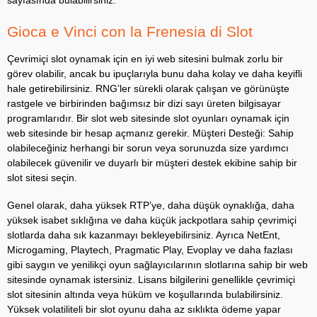
Gioca e Vinci con la Frenesia di Slot
Çevrimiçi slot oynamak için en iyi web sitesini bulmak zorlu bir
görev olabilir, ancak bu ipuçlarıyla bunu daha kolay ve daha keyifli
hale getirebilirsiniz. RNG’ler sürekli olarak çalışan ve görünüşte
rastgele ve birbirinden bağımsız bir dizi sayı üreten bilgisayar
programlarıdır. Bir slot web sitesinde slot oyunları oynamak için
web sitesinde bir hesap açmanız gerekir. Müşteri Desteği: Sahip
olabileceğiniz herhangi bir sorun veya sorunuzda size yardımcı
olabilecek güvenilir ve duyarlı bir müşteri destek ekibine sahip bir
slot sitesi seçin.
Genel olarak, daha yüksek RTP’ye, daha düşük oynaklığa, daha
yüksek isabet sıklığına ve daha küçük jackpotlara sahip çevrimiçi
slotlarda daha sık kazanmayı bekleyebilirsiniz. Ayrıca NetEnt,
Microgaming, Playtech, Pragmatic Play, Evoplay ve daha fazlası
gibi saygın ve yenilikçi oyun sağlayıcılarının slotlarına sahip bir web
sitesinde oynamak istersiniz. Lisans bilgilerini genellikle çevrimiçi
slot sitesinin altında veya hüküm ve koşullarında bulabilirsiniz.
Yüksek volatiliteli bir slot oyunu daha az sıklıkta ödeme yapar