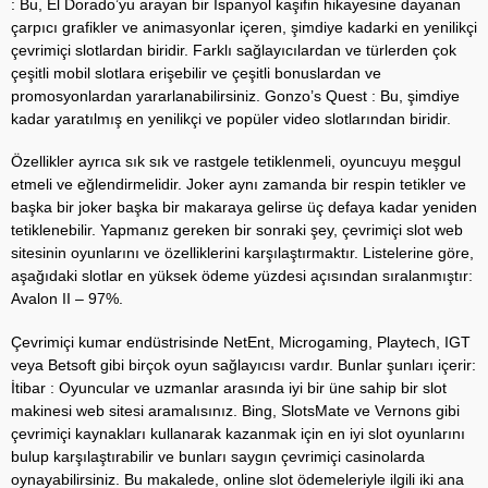
: Bu, El Dorado’yu arayan bir İspanyol kaşifin hikayesine dayanan
çarpıcı grafikler ve animasyonlar içeren, şimdiye kadarki en yenilikçi
çevrimiçi slotlardan biridir. Farklı sağlayıcılardan ve türlerden çok
çeşitli mobil slotlara erişebilir ve çeşitli bonuslardan ve
promosyonlardan yararlanabilirsiniz. Gonzo’s Quest : Bu, şimdiye
kadar yaratılmış en yenilikçi ve popüler video slotlarından biridir.
Özellikler ayrıca sık sık ve rastgele tetiklenmeli, oyuncuyu meşgul
etmeli ve eğlendirmelidir. Joker aynı zamanda bir respin tetikler ve
başka bir joker başka bir makaraya gelirse üç defaya kadar yeniden
tetiklenebilir. Yapmanız gereken bir sonraki şey, çevrimiçi slot web
sitesinin oyunlarını ve özelliklerini karşılaştırmaktır. Listelerine göre,
aşağıdaki slotlar en yüksek ödeme yüzdesi açısından sıralanmıştır:
Avalon II – 97%.
Çevrimiçi kumar endüstrisinde NetEnt, Microgaming, Playtech, IGT
veya Betsoft gibi birçok oyun sağlayıcısı vardır. Bunlar şunları içerir:
İtibar : Oyuncular ve uzmanlar arasında iyi bir üne sahip bir slot
makinesi web sitesi aramalısınız. Bing, SlotsMate ve Vernons gibi
çevrimiçi kaynakları kullanarak kazanmak için en iyi slot oyunlarını
bulup karşılaştırabilir ve bunları saygın çevrimiçi casinolarda
oynayabilirsiniz. Bu makalede, online slot ödemeleriyle ilgili iki ana