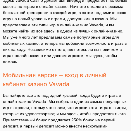
Здесь Vavada Casino делает шаг вперед и предлагает полезные
советы по играм в онлайн-казино. Начните с малого с режима
бесплатной тренировки в каждой игре, а затем поднимите свою
игру на новый уровень с играми, доступными в казино. Мы
представляем эти типы игр в онлайн-казино Vavada, и вы
можете найти их все здесь, в одном из лучших онлайн-казино.
Мы уже много лет предлагаем самые популярные игры для
мобильных казино, а теперь мы добавили возможность играть в
них на ходу. Независимо от того, являетесь ли вы новичком в
играх онлайн-казино или давним игроком, мы здесь, чтобы
помочь.
Мобильная версия – вход в личный
кабинет казино Vavada
Вы найдете все это под одной крышей, когда будете играть в
онлайн-казино Vavada. Мы выбрали одни из самых популярных
игр в отрасли, потому что знаем, что игроки хотят играть в игры,
которые их удовлетворяют, и мы здесь, чтобы предоставить это.
Приветственный бонус предлагает 250% бонус на первый
депозит, а первый депозит можно внести несколькими