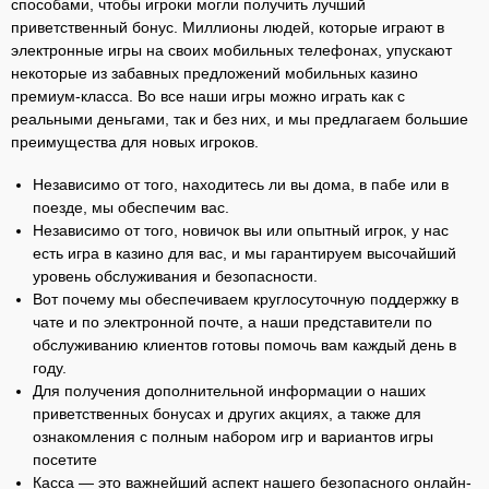
способами, чтобы игроки могли получить лучший
приветственный бонус. Миллионы людей, которые играют в
электронные игры на своих мобильных телефонах, упускают
некоторые из забавных предложений мобильных казино
премиум-класса. Во все наши игры можно играть как с
реальными деньгами, так и без них, и мы предлагаем большие
преимущества для новых игроков.
Независимо от того, находитесь ли вы дома, в пабе или в
поезде, мы обеспечим вас.
Независимо от того, новичок вы или опытный игрок, у нас
есть игра в казино для вас, и мы гарантируем высочайший
уровень обслуживания и безопасности.
Вот почему мы обеспечиваем круглосуточную поддержку в
чате и по электронной почте, а наши представители по
обслуживанию клиентов готовы помочь вам каждый день в
году.
Для получения дополнительной информации о наших
приветственных бонусах и других акциях, а также для
ознакомления с полным набором игр и вариантов игры
посетите
Касса — это важнейший аспект нашего безопасного онлайн-